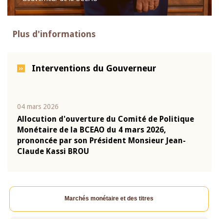
Plus d'informations
Interventions du Gouverneur
04 mars 2026
22 ju
que
Allocution d'ouverture du Comité de Politique
Mot 
Monétaire de la BCEAO du 4 mars 2026,
Kass
-
prononcée par son Président Monsieur Jean-
prés
Claude Kassi BROU
BCE
Marchés monétaire et des titres