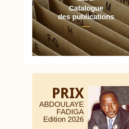
Catalogue
nt
des publications
PRIX
ABDOULAYE
FADIGA
Edition 20
26