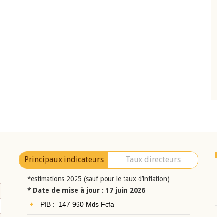
10 juin 2026
eur Jean-
Allocution d'ouverture du Comité de
a cérémonie de
Politique Monétaire de la BCEAO du 10 jui
uel 2025 de la
2026, prononcée par son Président
Monsieur Jean-Claude Kassi BROU
Principaux indicateurs
Taux directeurs
*estimations 2025 (sauf pour le taux d’inflation)
* Date de mise à jour : 17 juin 2026
PIB : 147 960 Mds Fcfa