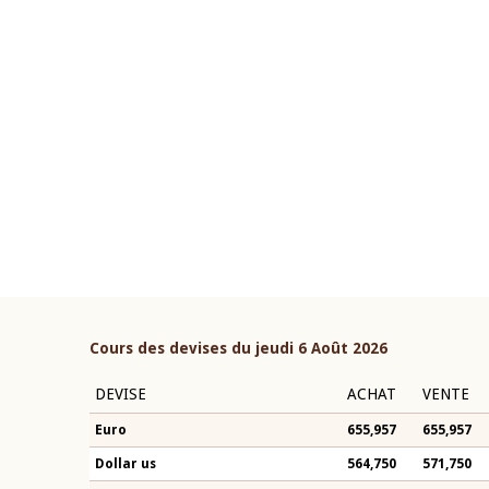
22 juillet 2026
ouverture du Comité de
Mot introductif du Gouvern
étaire de la BCEAO du 4 mars
Claude Kassi BROU lors de l
ée par son Président
présentation du rapport ann
n-Claude Kassi BROU
BCEAO
Cours des devises du jeudi 6 Août 2026
DEVISE
ACHAT
VENTE
Euro
655,957
655,957
Dollar us
564,750
571,750