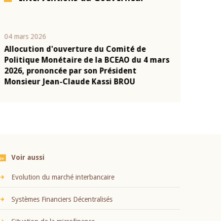
04 mars 2026
22 juillet 2026
Allocution d'ouverture du Comité de
Mot introduc
n
Politique Monétaire de la BCEAO du 4 mars
Claude Kassi
2026, prononcée par son Président
présentation
Monsieur Jean-Claude Kassi BROU
BCEAO
Voir aussi
Evolution du marché interbancaire
Systèmes Financiers Décentralisés