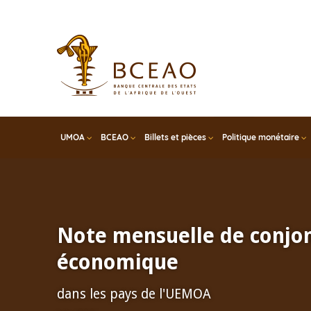
Skip
to
main
content
UMOA
BCEAO
Billets et pièces
Politique monétaire
Note mensuelle de conjo
économique
dans les pays de l'UEMOA