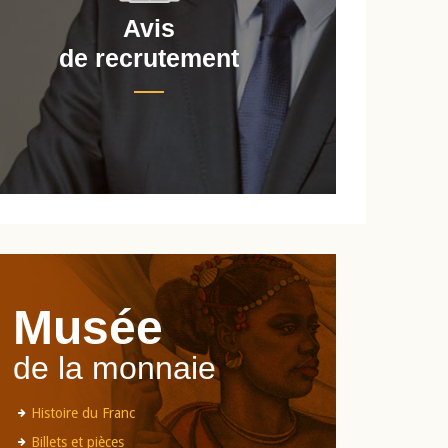
Avis
de recrutement
d
Musée
de la monnaie
Histoire du Franc
Billets et pièces