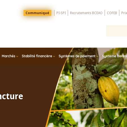
Menu
Communiqué
PI-SPI
Recrutements BCEAO
COFEB
Pri
Top
Marchés
Stabilité financière
Systèmes de paiement
Système bancair
ncture