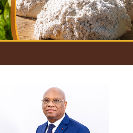
introductif du Gouverneur
Open
configuration
options