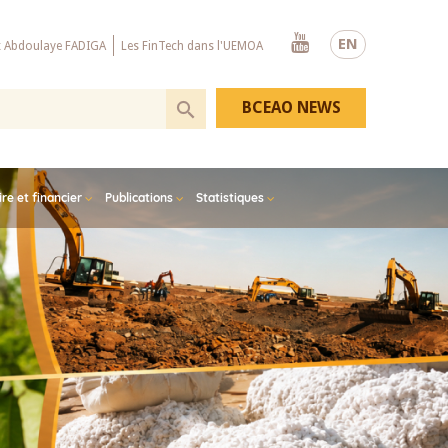
Youtube
EN
x Abdoulaye FADIGA
Les FinTech dans l'UEMOA
BCEAO NEWS
e et financier
Publications
Statistiques