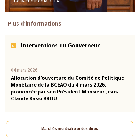
Gouverneur de la BCEAO
Plus d'informations
Interventions du Gouverneur
22 juillet 2026
10 ju
que
Mot introductif du Gouverneur Jean-Claude
Allo
Kassi BROU lors de la cérémonie de
Moné
-
présentation du rapport annuel 2025 de la
pron
BCEAO
Clau
Marchés monétaire et des titres