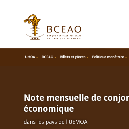
Skip
to
main
content
UMOA
BCEAO
Billets et pièces
Politique monétaire
Note mensuelle de conjo
économique
dans les pays de l'UEMOA