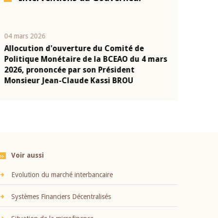
04 mars 2026
22 juillet 2026
Allocution d'ouverture du Comité de
Mot introduc
n
Politique Monétaire de la BCEAO du 4 mars
Claude Kassi
2026, prononcée par son Président
présentation
Monsieur Jean-Claude Kassi BROU
BCEAO
Voir aussi
Evolution du marché interbancaire
Systèmes Financiers Décentralisés