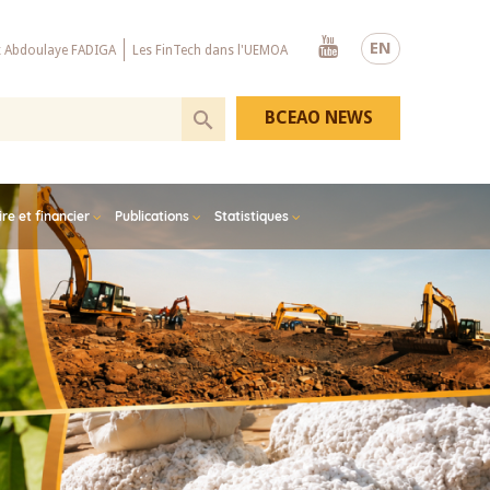
Youtube
EN
x Abdoulaye FADIGA
Les FinTech dans l'UEMOA
BCEAO NEWS
e et financier
Publications
Statistiques