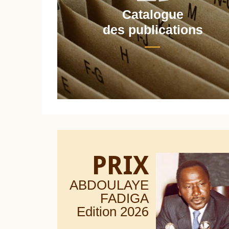
Catalogue
nt
des publications
PRIX
ABDOULAYE
FADIGA
Edition 20
26