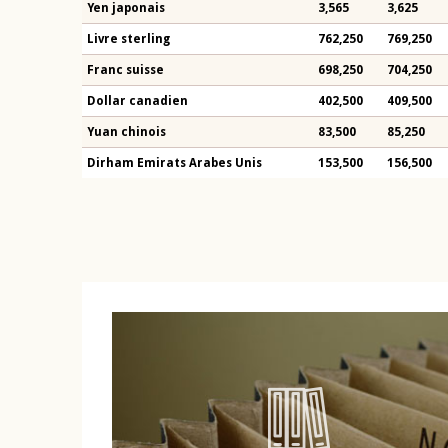
Yen japonais
3,565
3,625
Livre sterling
762,250
769,250
Franc suisse
698,250
704,250
Dollar canadien
402,500
409,500
Yuan chinois
83,500
85,250
Dirham Emirats Arabes Unis
153,500
156,500