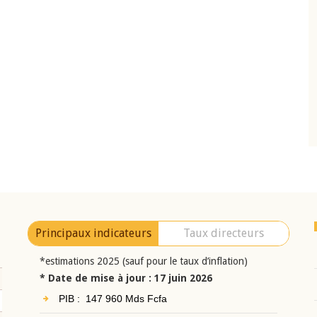
10 juin 2026
eur Jean-
Allocution d'ouverture du Comité de
a cérémonie de
Politique Monétaire de la BCEAO du 10 jui
uel 2025 de la
2026, prononcée par son Président
Monsieur Jean-Claude Kassi BROU
Principaux indicateurs
Taux directeurs
*estimations 2025 (sauf pour le taux d’inflation)
* Date de mise à jour : 17 juin 2026
PIB : 147 960 Mds Fcfa