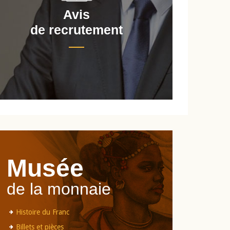
Avis
de recrutement
d
Musée
de la monnaie
Histoire du Franc
Billets et pièces