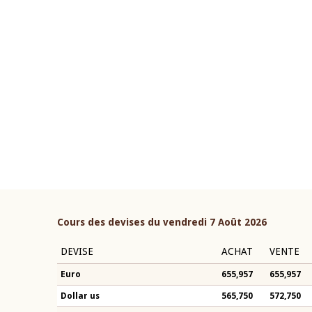
22 juillet 2026
ouverture du Comité de
Mot introductif du Gouvern
étaire de la BCEAO du 4 mars
Claude Kassi BROU lors de l
ée par son Président
présentation du rapport ann
n-Claude Kassi BROU
BCEAO
Cours des devises du vendredi 7 Août 2026
DEVISE
ACHAT
VENTE
Euro
655,957
655,957
Dollar us
565,750
572,750