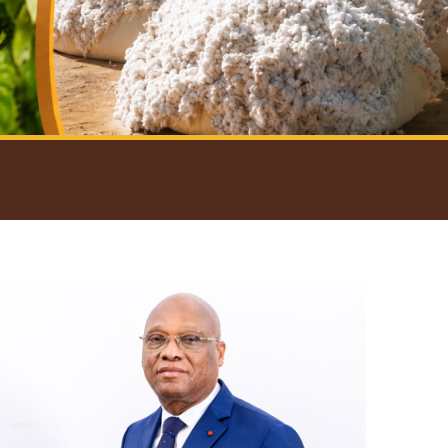
introductif du Gouverneur
Open
configuration
options