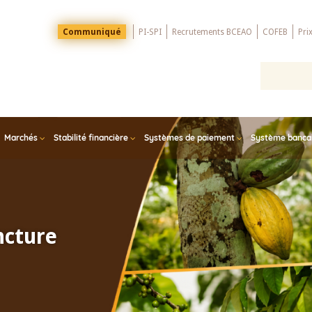
Menu
Communiqué
PI-SPI
Recrutements BCEAO
COFEB
Pri
Top
Marchés
Stabilité financière
Systèmes de paiement
Système bancair
ncture