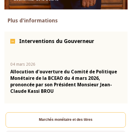
Plus d'informations
Interventions du Gouverneur
04 mars 2026
22 ju
que
Allocution d'ouverture du Comité de Politique
Mot 
Monétaire de la BCEAO du 4 mars 2026,
Kass
-
prononcée par son Président Monsieur Jean-
prés
Claude Kassi BROU
BCE
Marchés monétaire et des titres