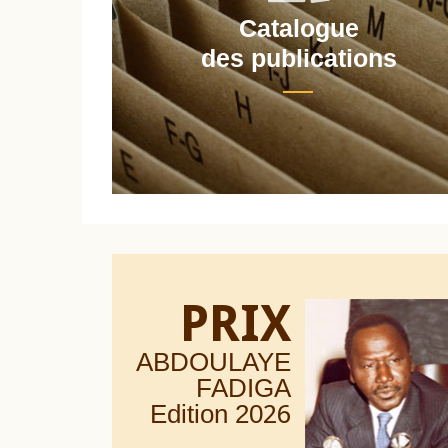
Catalogue
nt
des publications
PRIX
ABDOULAYE
FADIGA
Edition 20
26