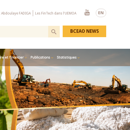
Youtube
EN
x Abdoulaye FADIGA
Les FinTech dans l'UEMOA
BCEAO NEWS
e et financier
Publications
Statistiques