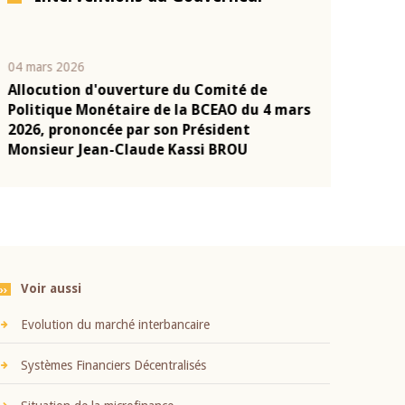
04 mars 2026
22 juillet 2026
Allocution d'ouverture du Comité de
Mot introduc
n
Politique Monétaire de la BCEAO du 4 mars
Claude Kassi
2026, prononcée par son Président
présentation
Monsieur Jean-Claude Kassi BROU
BCEAO
Voir aussi
Evolution du marché interbancaire
Systèmes Financiers Décentralisés