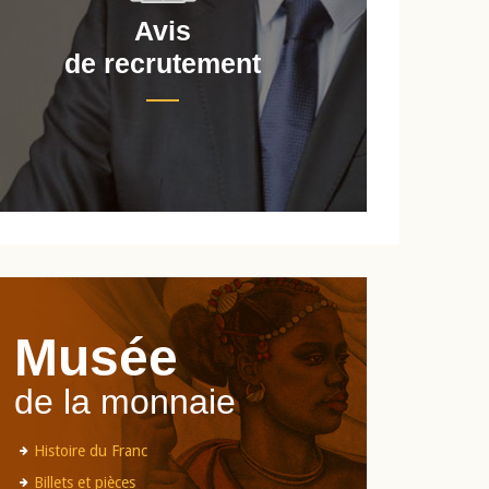
Avis
de recrutement
d
Musée
de la monnaie
Histoire du Franc
Billets et pièces