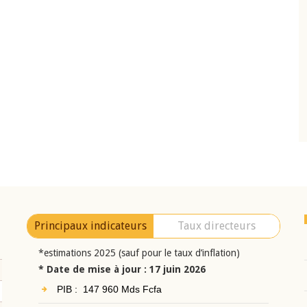
10 juin 2026
eur Jean-
Allocution d'ouverture du Comité de
a cérémonie de
Politique Monétaire de la BCEAO du 10 jui
uel 2025 de la
2026, prononcée par son Président
Monsieur Jean-Claude Kassi BROU
Principaux indicateurs
Taux directeurs
*estimations 2025 (sauf pour le taux d’inflation)
* Date de mise à jour : 17 juin 2026
PIB : 147 960 Mds Fcfa