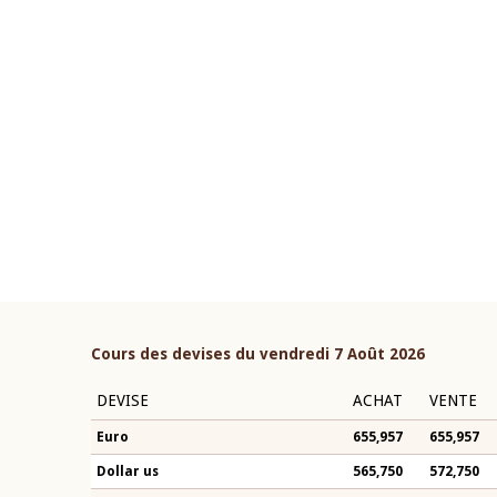
22 juillet 2026
ouverture du Comité de
Mot introductif du Gouvern
étaire de la BCEAO du 4 mars
Claude Kassi BROU lors de l
ée par son Président
présentation du rapport ann
n-Claude Kassi BROU
BCEAO
Cours des devises du vendredi 7 Août 2026
DEVISE
ACHAT
VENTE
Euro
655,957
655,957
Dollar us
565,750
572,750