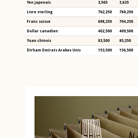
Yen japonais
3,565
3,625
Livre sterling
762,250
769,250
Franc suisse
698,250
704,250
Dollar canadien
402,500
409,500
Yuan chinois
83,500
85,250
Dirham Emirats Arabes Unis
153,500
156,500