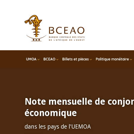
Skip
to
main
content
UMOA
BCEAO
Billets et pièces
Politique monétaire
Note mensuelle de conjo
économique
dans les pays de l'UEMOA