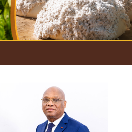
introductif du Gouverneur
Open
configuration
options