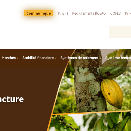
Menu
Communiqué
PI-SPI
Recrutements BCEAO
COFEB
Pri
Top
Marchés
Stabilité financière
Systèmes de paiement
Système bancair
ncture