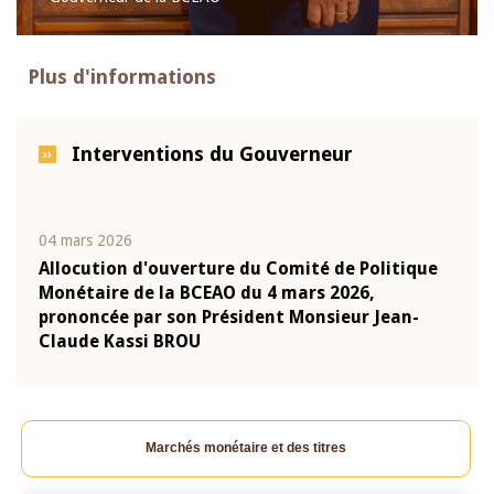
Plus d'informations
Interventions du Gouverneur
04 mars 2026
22 ju
que
Allocution d'ouverture du Comité de Politique
Mot 
Monétaire de la BCEAO du 4 mars 2026,
Kass
-
prononcée par son Président Monsieur Jean-
prés
Claude Kassi BROU
BCE
Marchés monétaire et des titres