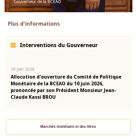
Gouverneur de la BCEAO
Plus d'informations
Interventions du Gouverneur
10 juin 2026
04 m
e
Allocution d'ouverture du Comité de Politique
Allo
Monétaire de la BCEAO du 10 juin 2026,
Moné
prononcée par son Président Monsieur Jean-
pron
Claude Kassi BROU
Clau
Marchés monétaire et des titres