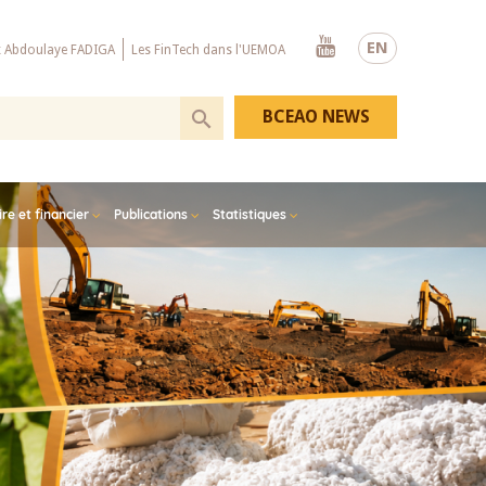
Youtube
EN
x Abdoulaye FADIGA
Les FinTech dans l'UEMOA
BCEAO NEWS
e et financier
Publications
Statistiques