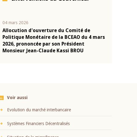
04 mars 2026
22 juillet 2026
Allocution d'ouverture du Comité de
Mot introduc
n
Politique Monétaire de la BCEAO du 4 mars
Claude Kassi
2026, prononcée par son Président
présentation
Monsieur Jean-Claude Kassi BROU
BCEAO
Voir aussi
Evolution du marché interbancaire
Systèmes Financiers Décentralisés