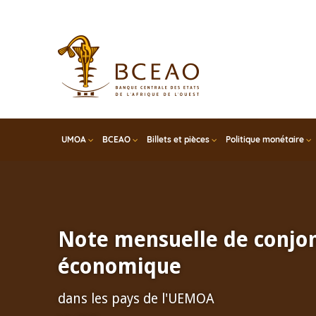
Skip
to
main
content
UMOA
BCEAO
Billets et pièces
Politique monétaire
Note mensuelle de conjo
économique
dans les pays de l'UEMOA