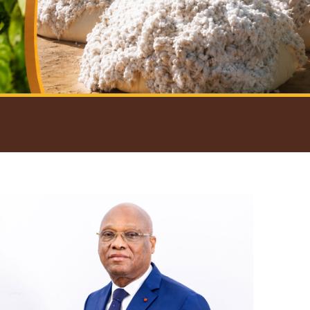
introductif du Gouverneur
Open
configuration
options