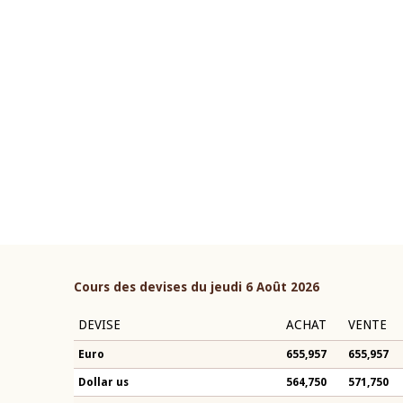
22 juillet 2026
ouverture du Comité de
Mot introductif du Gouvern
étaire de la BCEAO du 4 mars
Claude Kassi BROU lors de l
ée par son Président
présentation du rapport ann
n-Claude Kassi BROU
BCEAO
Cours des devises du jeudi 6 Août 2026
DEVISE
ACHAT
VENTE
Euro
655,957
655,957
Dollar us
564,750
571,750