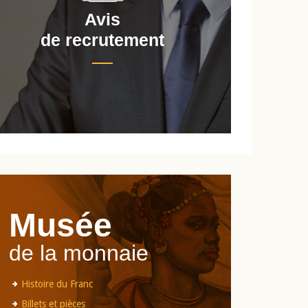
Avis
de recrutement
d
Musée
de la monnaie
Histoire du Franc
Billets et pièces