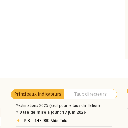
10 juin 2026
eur Jean-
Allocution d'ouverture du Comité de
a cérémonie de
Politique Monétaire de la BCEAO du 10 jui
uel 2025 de la
2026, prononcée par son Président
Monsieur Jean-Claude Kassi BROU
Principaux indicateurs
Taux directeurs
*estimations 2025 (sauf pour le taux d’inflation)
* Date de mise à jour : 17 juin 2026
PIB : 147 960 Mds Fcfa