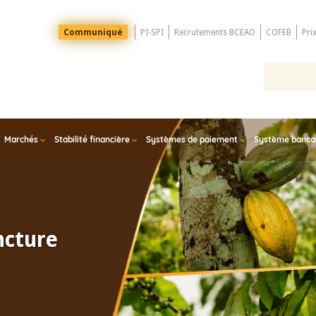
Menu
Communiqué
PI-SPI
Recrutements BCEAO
COFEB
Pri
Top
Marchés
Stabilité financière
Systèmes de paiement
Système bancair
ncture