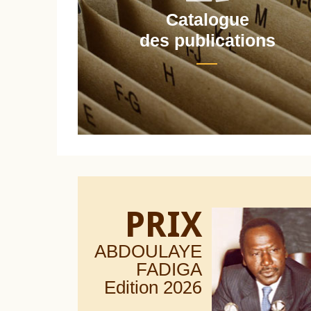
Catalogue
nt
des publications
PRIX
ABDOULAYE
FADIGA
Edition 20
26