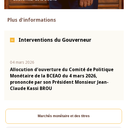
Plus d'informations
Interventions du Gouverneur
04 mars 2026
22 ju
que
Allocution d'ouverture du Comité de Politique
Mot 
Monétaire de la BCEAO du 4 mars 2026,
Kass
-
prononcée par son Président Monsieur Jean-
prés
Claude Kassi BROU
BCE
Marchés monétaire et des titres