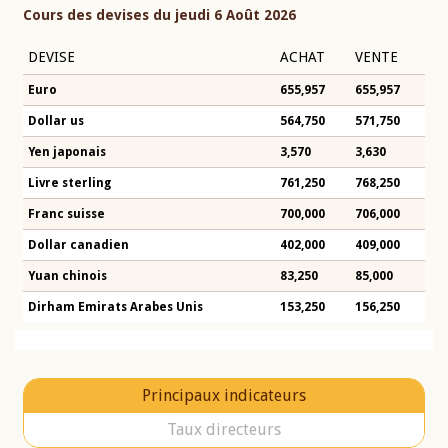
Cours des devises du jeudi 6 Août 2026
DEVISE
ACHAT
VENTE
Euro
655,957
655,957
Dollar us
564,750
571,750
Yen japonais
3,570
3,630
Livre sterling
761,250
768,250
Franc suisse
700,000
706,000
Dollar canadien
402,000
409,000
Yuan chinois
83,250
85,000
Dirham Emirats Arabes Unis
153,250
156,250
Principaux indicateurs
Taux directeurs