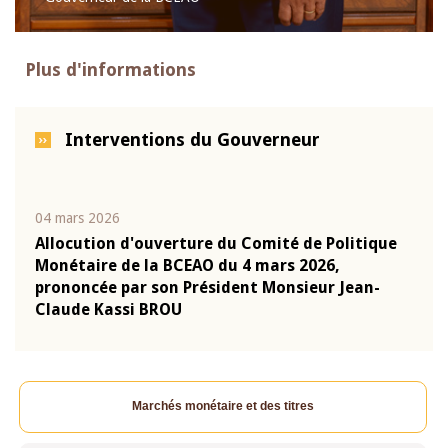
Plus d'informations
Interventions du Gouverneur
04 mars 2026
22 ju
que
Allocution d'ouverture du Comité de Politique
Mot 
Monétaire de la BCEAO du 4 mars 2026,
Kass
-
prononcée par son Président Monsieur Jean-
prés
Claude Kassi BROU
BCE
Marchés monétaire et des titres