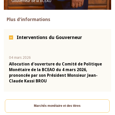
Gouverneur de la BCEAO
Plus d'informations
Interventions du Gouverneur
04 mars 2026
22 ju
que
Allocution d'ouverture du Comité de Politique
Mot 
Monétaire de la BCEAO du 4 mars 2026,
Kass
-
prononcée par son Président Monsieur Jean-
prés
Claude Kassi BROU
BCE
Marchés monétaire et des titres