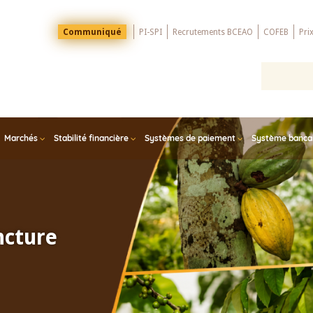
Menu
Communiqué
PI-SPI
Recrutements BCEAO
COFEB
Pri
Top
Marchés
Stabilité financière
Systèmes de paiement
Système bancair
ncture