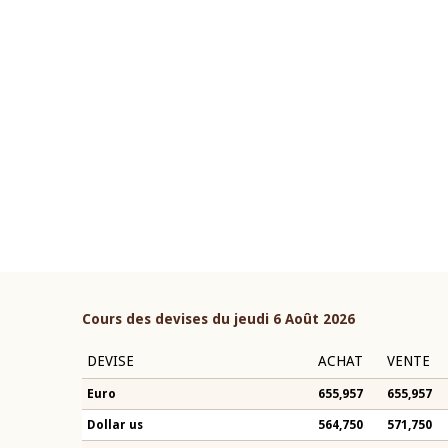
22 juillet 2026
ouverture du Comité de
Mot introductif du Gouvern
étaire de la BCEAO du 4 mars
Claude Kassi BROU lors de l
ée par son Président
présentation du rapport ann
n-Claude Kassi BROU
BCEAO
Cours des devises du jeudi 6 Août 2026
DEVISE
ACHAT
VENTE
Euro
655,957
655,957
Dollar us
564,750
571,750