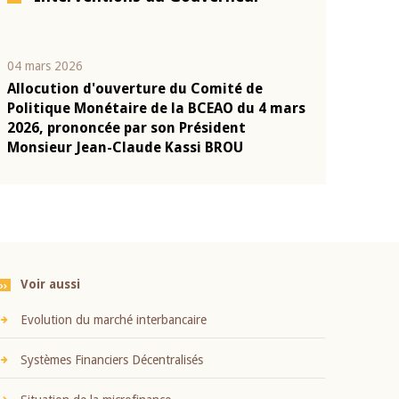
04 mars 2026
22 juillet 2026
Allocution d'ouverture du Comité de
Mot introduc
n
Politique Monétaire de la BCEAO du 4 mars
Claude Kassi
2026, prononcée par son Président
présentation
Monsieur Jean-Claude Kassi BROU
BCEAO
Voir aussi
Evolution du marché interbancaire
Systèmes Financiers Décentralisés