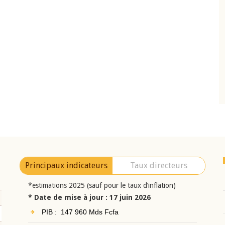
10 juin 2026
eur Jean-
Allocution d'ouverture du Comité de
a cérémonie de
Politique Monétaire de la BCEAO du 10 jui
uel 2025 de la
2026, prononcée par son Président
Monsieur Jean-Claude Kassi BROU
Principaux indicateurs
Taux directeurs
*estimations 2025 (sauf pour le taux d’inflation)
* Date de mise à jour : 17 juin 2026
PIB : 147 960 Mds Fcfa