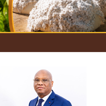
introductif du Gouverneur
Open
configuration
options