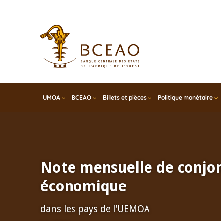
Skip
to
main
content
UMOA
BCEAO
Billets et pièces
Politique monétaire
Note mensuelle de conjo
économique
dans les pays de l'UEMOA