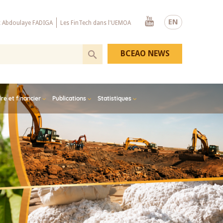
Youtube
EN
x Abdoulaye FADIGA
Les FinTech dans l'UEMOA
BCEAO NEWS
e et financier
Publications
Statistiques