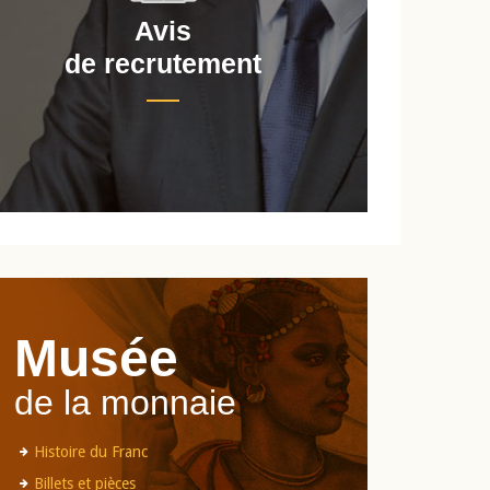
Avis
de recrutement
d
Musée
de la monnaie
Histoire du Franc
Billets et pièces