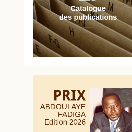
Catalogue
nt
des publications
PRIX
ABDOULAYE
FADIGA
Edition 20
26