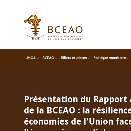
Skip
to
main
content
UMOA
BCEAO
Billets et pièces
Politique monétaire
Présentation du Rapport
de la BCEAO : la résilienc
économies de l'Union face