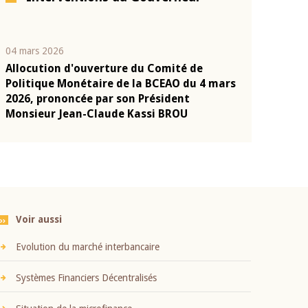
04 mars 2026
22 juillet 2026
Allocution d'ouverture du Comité de
Mot introduc
n
Politique Monétaire de la BCEAO du 4 mars
Claude Kassi
2026, prononcée par son Président
présentation
Monsieur Jean-Claude Kassi BROU
BCEAO
Voir aussi
Evolution du marché interbancaire
Systèmes Financiers Décentralisés