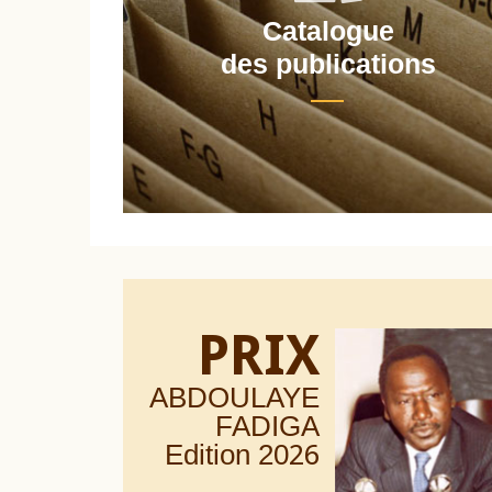
Catalogue
nt
des publications
PRIX
ABDOULAYE
FADIGA
Edition 20
26