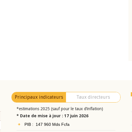
10 juin 2026
eur Jean-
Allocution d'ouverture du Comité de
a cérémonie de
Politique Monétaire de la BCEAO du 10 jui
uel 2025 de la
2026, prononcée par son Président
Monsieur Jean-Claude Kassi BROU
Principaux indicateurs
Taux directeurs
*estimations 2025 (sauf pour le taux d’inflation)
* Date de mise à jour : 17 juin 2026
PIB : 147 960 Mds Fcfa