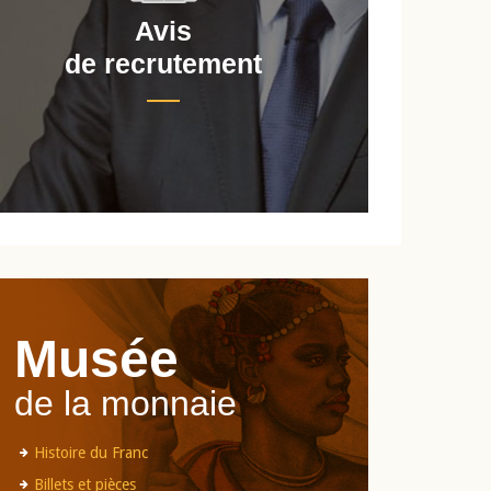
Avis
de recrutement
d
Musée
de la monnaie
Histoire du Franc
Billets et pièces