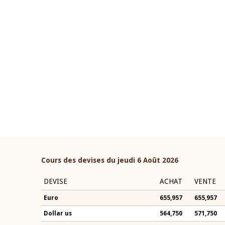
22 juillet 2026
ouverture du Comité de
Mot introductif du Gouvern
étaire de la BCEAO du 4 mars
Claude Kassi BROU lors de l
ée par son Président
présentation du rapport ann
n-Claude Kassi BROU
BCEAO
Cours des devises du jeudi 6 Août 2026
DEVISE
ACHAT
VENTE
Euro
655,957
655,957
Dollar us
564,750
571,750