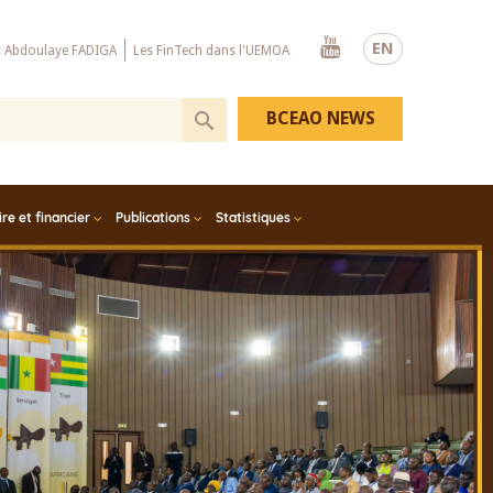
Youtube
EN
x Abdoulaye FADIGA
Les FinTech dans l'UEMOA
BCEAO NEWS
e et financier
Publications
Statistiques