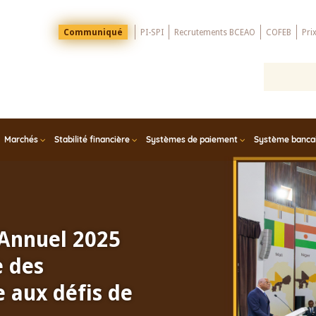
Menu
Communiqué
PI-SPI
Recrutements BCEAO
COFEB
Pri
Top
Marchés
Stabilité financière
Systèmes de paiement
Système bancair
 Annuel 2025
e des
 aux défis de