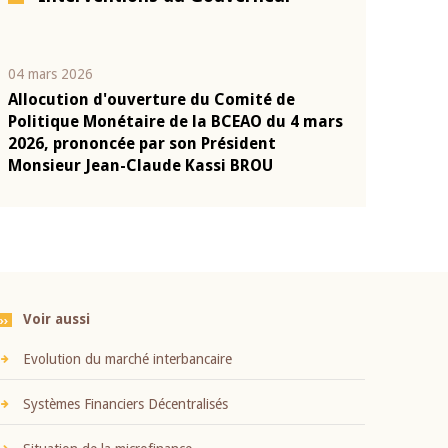
04 mars 2026
22 juillet 2026
Allocution d'ouverture du Comité de
Mot introduc
n
Politique Monétaire de la BCEAO du 4 mars
Claude Kassi
2026, prononcée par son Président
présentation
Monsieur Jean-Claude Kassi BROU
BCEAO
Voir aussi
Evolution du marché interbancaire
Systèmes Financiers Décentralisés