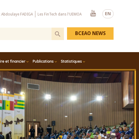
Youtube
EN
x Abdoulaye FADIGA
Les FinTech dans l'UEMOA
BCEAO NEWS
e et financier
Publications
Statistiques