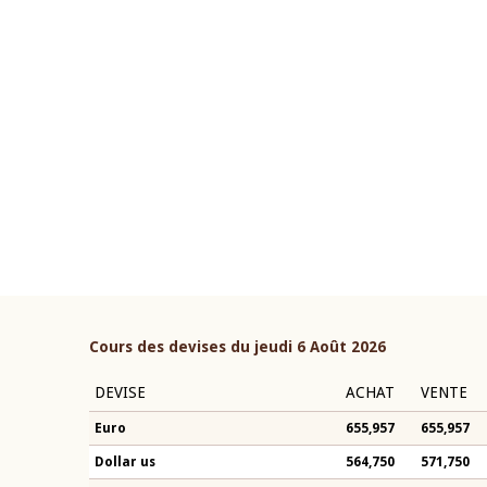
22 juillet 2026
ouverture du Comité de
Mot introductif du Gouvern
étaire de la BCEAO du 4 mars
Claude Kassi BROU lors de l
ée par son Président
présentation du rapport ann
n-Claude Kassi BROU
BCEAO
Cours des devises du jeudi 6 Août 2026
DEVISE
ACHAT
VENTE
Euro
655,957
655,957
Dollar us
564,750
571,750