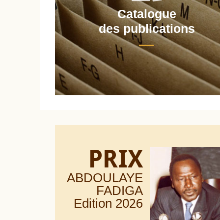
Catalogue
nt
des publications
PRIX
ABDOULAYE
FADIGA
Edition 20
26