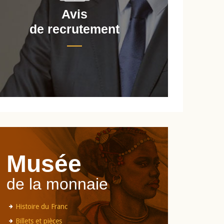
Avis
de recrutement
d
Musée
de la monnaie
Histoire du Franc
Billets et pièces