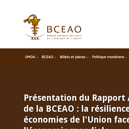
Skip
to
main
content
UMOA
BCEAO
Billets et pièces
Politique monétaire
Présentation du Rapport
de la BCEAO : la résilienc
économies de l'Union face