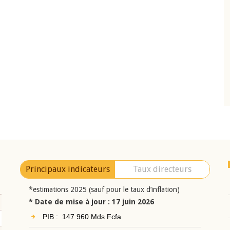
10 juin 2026
eur Jean-
Allocution d'ouverture du Comité de
a cérémonie de
Politique Monétaire de la BCEAO du 10 jui
uel 2025 de la
2026, prononcée par son Président
Monsieur Jean-Claude Kassi BROU
Principaux indicateurs
Taux directeurs
*estimations 2025 (sauf pour le taux d’inflation)
* Date de mise à jour : 17 juin 2026
PIB : 147 960 Mds Fcfa