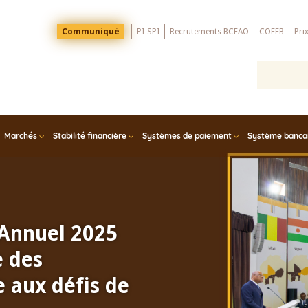
Menu
Communiqué
PI-SPI
Recrutements BCEAO
COFEB
Pri
Top
Marchés
Stabilité financière
Systèmes de paiement
Système bancair
 Annuel 2025
e des
 aux défis de