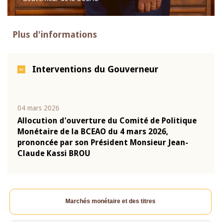
Plus d'informations
Interventions du Gouverneur
04 mars 2026
22 ju
que
Allocution d'ouverture du Comité de Politique
Mot 
Monétaire de la BCEAO du 4 mars 2026,
Kass
-
prononcée par son Président Monsieur Jean-
prés
Claude Kassi BROU
BCE
Marchés monétaire et des titres