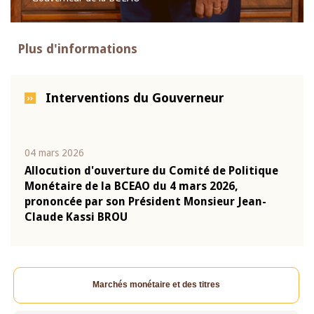
Plus d'informations
Interventions du Gouverneur
04 mars 2026
22 ju
que
Allocution d'ouverture du Comité de Politique
Mot 
Monétaire de la BCEAO du 4 mars 2026,
Kass
-
prononcée par son Président Monsieur Jean-
prés
Claude Kassi BROU
BCE
Marchés monétaire et des titres