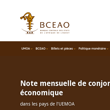
Skip
to
main
content
UMOA
BCEAO
Billets et pièces
Politique monétaire
Note mensuelle de conjo
économique
dans les pays de l'UEMOA