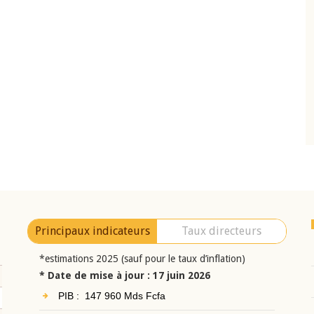
10 juin 2026
eur Jean-
Allocution d'ouverture du Comité de
a cérémonie de
Politique Monétaire de la BCEAO du 10 jui
uel 2025 de la
2026, prononcée par son Président
Monsieur Jean-Claude Kassi BROU
Principaux indicateurs
Taux directeurs
*estimations 2025 (sauf pour le taux d’inflation)
* Date de mise à jour : 17 juin 2026
PIB : 147 960 Mds Fcfa