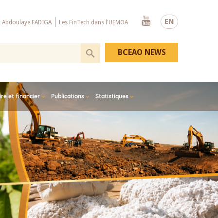
Youtube
EN
x Abdoulaye FADIGA
Les FinTech dans l'UEMOA
BCEAO NEWS
e et financier
Publications
Statistiques