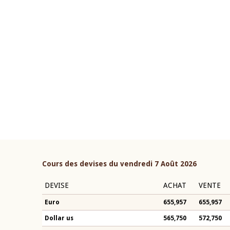
22 juillet 2026
ouverture du Comité de
Mot introductif du Gouvern
étaire de la BCEAO du 4 mars
Claude Kassi BROU lors de l
ée par son Président
présentation du rapport ann
n-Claude Kassi BROU
BCEAO
Cours des devises du vendredi 7 Août 2026
DEVISE
ACHAT
VENTE
Euro
655,957
655,957
Dollar us
565,750
572,750