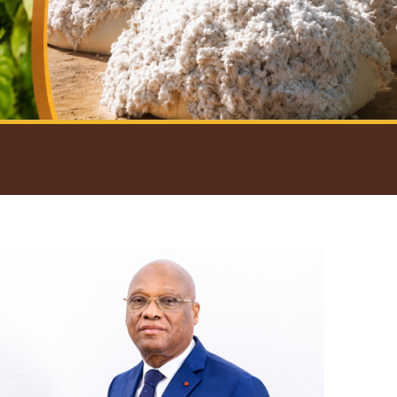
introductif du Gouverneur
Open
configuration
options