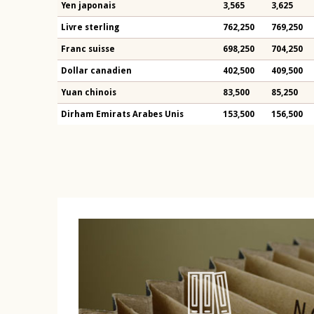
Yen japonais
3,565
3,625
Livre sterling
762,250
769,250
Franc suisse
698,250
704,250
Dollar canadien
402,500
409,500
Yuan chinois
83,500
85,250
Dirham Emirats Arabes Unis
153,500
156,500