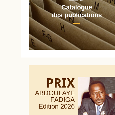
Catalogue
nt
des publications
PRIX
ABDOULAYE
FADIGA
Edition 20
26