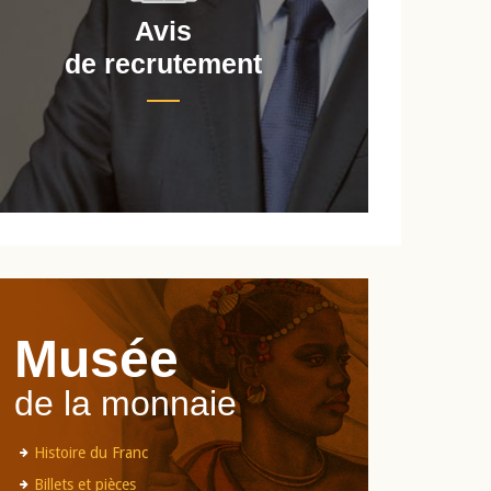
Avis
de recrutement
d
Musée
de la monnaie
Histoire du Franc
Billets et pièces