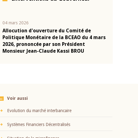
04 mars 2026
22 juillet 2026
Allocution d'ouverture du Comité de
Mot introduc
n
Politique Monétaire de la BCEAO du 4 mars
Claude Kassi
2026, prononcée par son Président
présentation
Monsieur Jean-Claude Kassi BROU
BCEAO
Voir aussi
Evolution du marché interbancaire
Systèmes Financiers Décentralisés