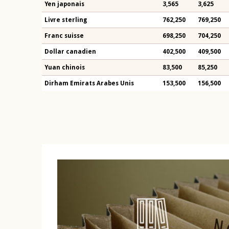
Yen japonais
3,565
3,625
Livre sterling
762,250
769,250
Franc suisse
698,250
704,250
Dollar canadien
402,500
409,500
Yuan chinois
83,500
85,250
Dirham Emirats Arabes Unis
153,500
156,500