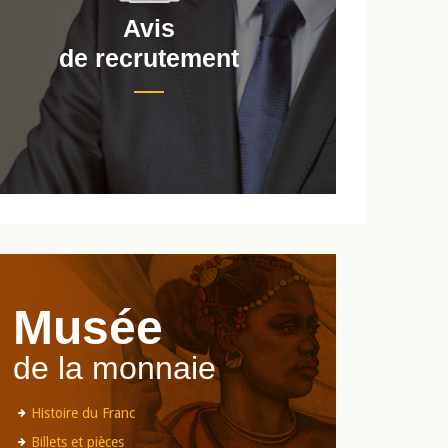
Avis
de recrutement
d
Musée
de la monnaie
Histoire du Franc
Billets et pièces