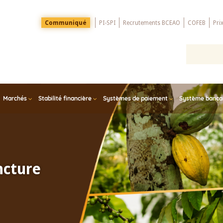
Menu
Communiqué
PI-SPI
Recrutements BCEAO
COFEB
Pri
Top
Marchés
Stabilité financière
Systèmes de paiement
Système bancair
ncture