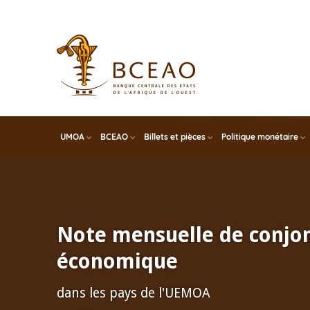
Skip
to
main
content
UMOA
BCEAO
Billets et pièces
Politique monétaire
Note mensuelle de conjo
économique
dans les pays de l'UEMOA