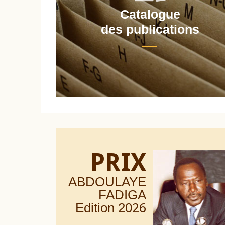
Catalogue
nt
des publications
PRIX
ABDOULAYE
FADIGA
Edition 20
26