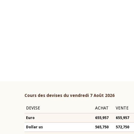
22 juillet 2026
ouverture du Comité de
Mot introductif du Gouvern
étaire de la BCEAO du 4 mars
Claude Kassi BROU lors de l
ée par son Président
présentation du rapport ann
n-Claude Kassi BROU
BCEAO
Cours des devises du vendredi 7 Août 2026
DEVISE
ACHAT
VENTE
Euro
655,957
655,957
Dollar us
565,750
572,750