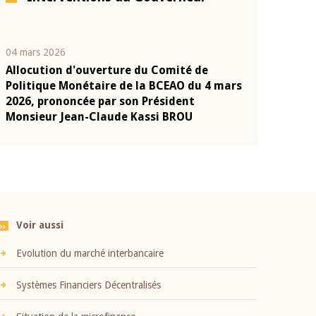
04 mars 2026
22 juillet 2026
Allocution d'ouverture du Comité de
Mot introduc
n
Politique Monétaire de la BCEAO du 4 mars
Claude Kassi
2026, prononcée par son Président
présentation
Monsieur Jean-Claude Kassi BROU
BCEAO
Voir aussi
Evolution du marché interbancaire
Systèmes Financiers Décentralisés