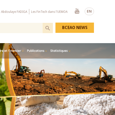
Youtube
EN
x Abdoulaye FADIGA
Les FinTech dans l'UEMOA
BCEAO NEWS
e et financier
Publications
Statistiques