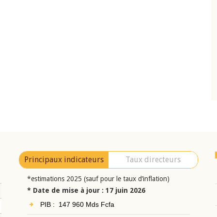
10 juin 2026
eur Jean-
Allocution d'ouverture du Comité de
a cérémonie de
Politique Monétaire de la BCEAO du 10 jui
uel 2025 de la
2026, prononcée par son Président
Monsieur Jean-Claude Kassi BROU
Principaux indicateurs
Taux directeurs
*estimations 2025 (sauf pour le taux d’inflation)
* Date de mise à jour : 17 juin 2026
PIB : 147 960 Mds Fcfa