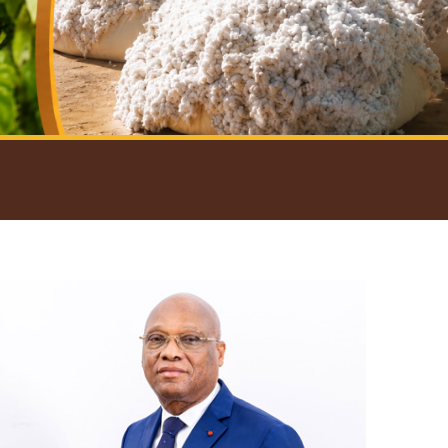
introductif du Gouverneur
Open
configuration
options