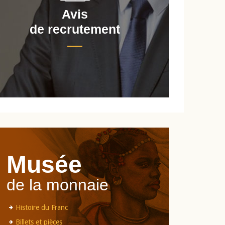
Avis
de recrutement
d
Musée
de la monnaie
Histoire du Franc
Billets et pièces