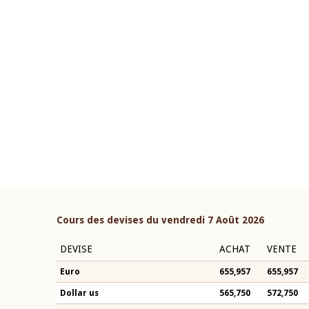
22 juillet 2026
ouverture du Comité de
Mot introductif du Gouvern
étaire de la BCEAO du 4 mars
Claude Kassi BROU lors de l
ée par son Président
présentation du rapport ann
n-Claude Kassi BROU
BCEAO
Cours des devises du vendredi 7 Août 2026
DEVISE
ACHAT
VENTE
Euro
655,957
655,957
Dollar us
565,750
572,750