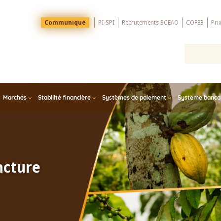
Menu
Communiqué
PI-SPI
Recrutements BCEAO
COFEB
Pri
Top
Marchés
Stabilité financière
Systèmes de paiement
Système bancair
ncture