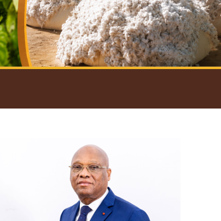
introductif du Gouverneur
Open
configuration
options