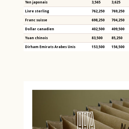
Yen japonais
3,565
3,625
Livre sterling
762,250
769,250
Franc suisse
698,250
704,250
Dollar canadien
402,500
409,500
Yuan chinois
83,500
85,250
Dirham Emirats Arabes Unis
153,500
156,500