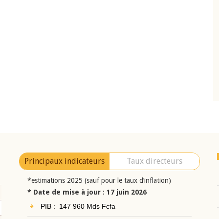
10 juin 2026
eur Jean-
Allocution d'ouverture du Comité de
a cérémonie de
Politique Monétaire de la BCEAO du 10 jui
uel 2025 de la
2026, prononcée par son Président
Monsieur Jean-Claude Kassi BROU
Principaux indicateurs
Taux directeurs
*estimations 2025 (sauf pour le taux d’inflation)
* Date de mise à jour : 17 juin 2026
PIB : 147 960 Mds Fcfa