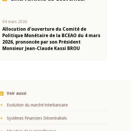
04 mars 2026
22 juillet 2026
Allocution d'ouverture du Comité de
Mot introduc
n
Politique Monétaire de la BCEAO du 4 mars
Claude Kassi
2026, prononcée par son Président
présentation
Monsieur Jean-Claude Kassi BROU
BCEAO
Voir aussi
Evolution du marché interbancaire
Systèmes Financiers Décentralisés