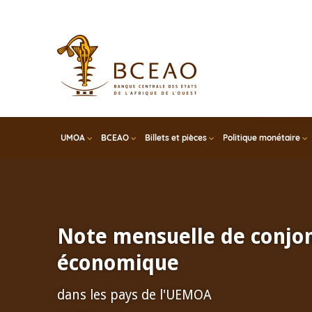
Skip
to
main
content
UMOA
BCEAO
Billets et pièces
Politique monétaire
Note mensuelle de conjo
économique
dans les pays de l'UEMOA