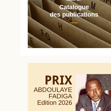
Catalogue
nt
des publications
PRIX
ABDOULAYE
FADIGA
Edition 20
26