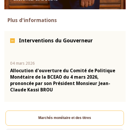
Plus d'informations
Interventions du Gouverneur
04 mars 2026
22 ju
que
Allocution d'ouverture du Comité de Politique
Mot 
Monétaire de la BCEAO du 4 mars 2026,
Kass
-
prononcée par son Président Monsieur Jean-
prés
Claude Kassi BROU
BCE
Marchés monétaire et des titres