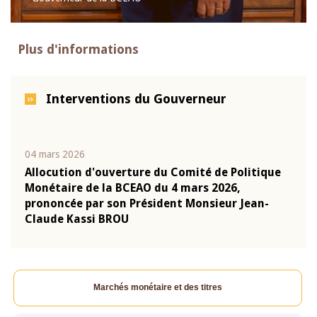
Plus d'informations
Interventions du Gouverneur
04 mars 2026
22 ju
que
Allocution d'ouverture du Comité de Politique
Mot 
Monétaire de la BCEAO du 4 mars 2026,
Kass
-
prononcée par son Président Monsieur Jean-
prés
Claude Kassi BROU
BCE
Marchés monétaire et des titres