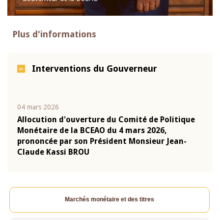
Plus d'informations
Interventions du Gouverneur
04 mars 2026
22 ju
que
Allocution d'ouverture du Comité de Politique
Mot 
Monétaire de la BCEAO du 4 mars 2026,
Kass
-
prononcée par son Président Monsieur Jean-
prés
Claude Kassi BROU
BCE
Marchés monétaire et des titres