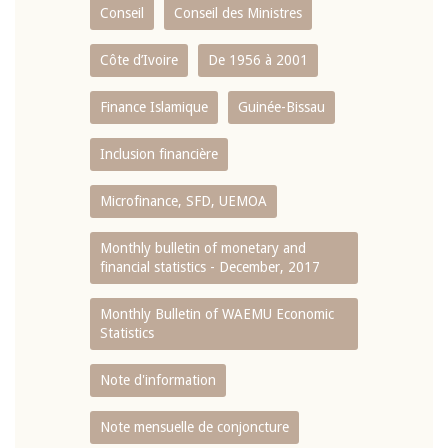
Conseil
Conseil des Ministres
Côte d’Ivoire
De 1956 à 2001
Finance Islamique
Guinée-Bissau
Inclusion financière
Microfinance, SFD, UEMOA
Monthly bulletin of monetary and
financial statistics - December, 2017
Monthly Bulletin of WAEMU Economic
Statistics
Note d'information
Note mensuelle de conjoncture