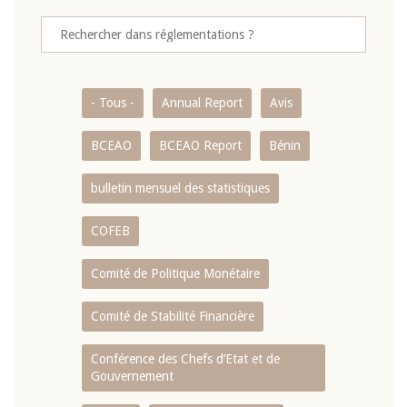
- Tous -
Annual Report
Avis
BCEAO
BCEAO Report
Bénin
bulletin mensuel des statistiques
COFEB
Comité de Politique Monétaire
Comité de Stabilité Financière
Conférence des Chefs d’Etat et de
Gouvernement