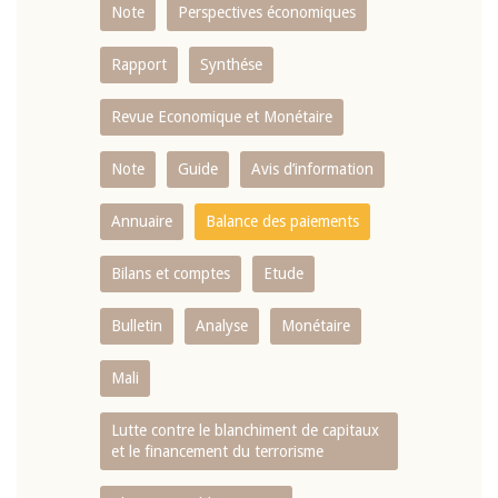
Note
Perspectives économiques
Rapport
Synthése
Revue Economique et Monétaire
Note
Guide
Avis d’information
Annuaire
Balance des paiements
Bilans et comptes
Etude
Bulletin
Analyse
Monétaire
Mali
Lutte contre le blanchiment de capitaux
et le financement du terrorisme