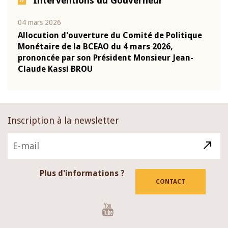
Interventions du Gouverneur
04 mars 2026
22 ju
que
Allocution d'ouverture du Comité de Politique
Mot 
Monétaire de la BCEAO du 4 mars 2026,
Kass
-
prononcée par son Président Monsieur Jean-
prés
Claude Kassi BROU
BCE
Inscription à la newsletter
Plus d'informations ?
CONTACT
Youtube