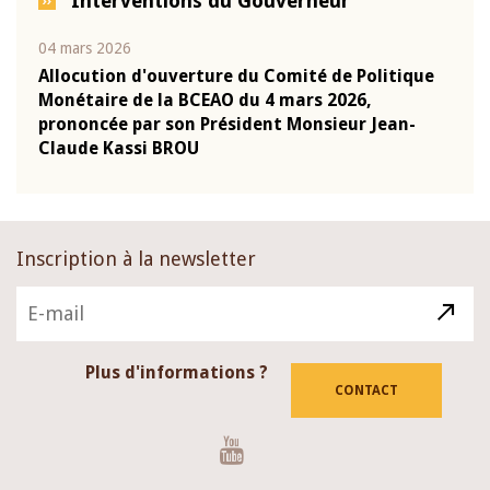
Interventions du Gouverneur
04 mars 2026
22 ju
que
Allocution d'ouverture du Comité de Politique
Mot 
Monétaire de la BCEAO du 4 mars 2026,
Kass
-
prononcée par son Président Monsieur Jean-
prés
Claude Kassi BROU
BCE
Inscription à la newsletter
Plus d'informations ?
CONTACT
Youtube