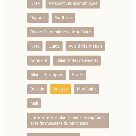
Note
Perspectives économiques
Rapport
Synthése
Revue Economique et Monétaire
Note
Guide
Avis d’information
Annuaire
Balance des paiements
Bilans et comptes
Etude
Bulletin
Analyse
Monétaire
Mali
Lutte contre le blanchiment de capitaux
et le financement du terrorisme