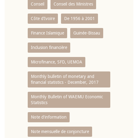
Conseil
Conseil des Ministres
Côte d’Ivoire
De 1956 à 2001
Finance Islamique
Guinée-Bissau
Inclusion financière
Microfinance, SFD, UEMOA
Monthly bulletin of monetary and
financial statistics - December, 2017
Monthly Bulletin of WAEMU Economic
Statistics
Note d'information
Note mensuelle de conjoncture