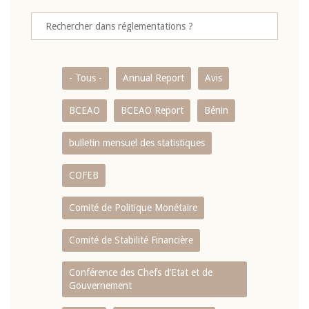
- Tous -
Annual Report
Avis
BCEAO
BCEAO Report
Bénin
bulletin mensuel des statistiques
COFEB
Comité de Politique Monétaire
Comité de Stabilité Financière
Conférence des Chefs d’Etat et de
Gouvernement