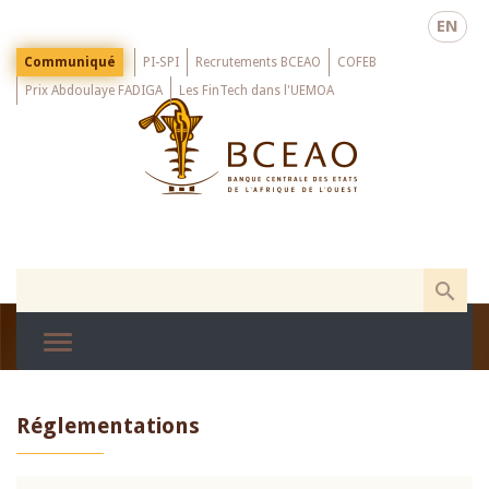
Skip
EN
to
main
Menu
Communiqué
PI-SPI
Recrutements BCEAO
COFEB
Top
content
Prix Abdoulaye FADIGA
Les FinTech dans l'UEMOA
Réglementations