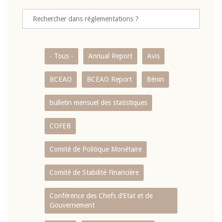
- Tous -
Annual Report
Avis
BCEAO
BCEAO Report
Bénin
bulletin mensuel des statistiques
COFEB
Comité de Politique Monétaire
Comité de Stabilité Financière
Conférence des Chefs d’Etat et de
Gouvernement