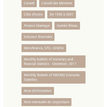
Conseil
Conseil des Ministres
Côte d’Ivoire
De 1956 à 2001
Finance Islamique
Guinée-Bissau
Inclusion financière
Microfinance, SFD, UEMOA
Monthly bulletin of monetary and
financial statistics - December, 2017
Monthly Bulletin of WAEMU Economic
Statistics
Note d'information
Note mensuelle de conjoncture