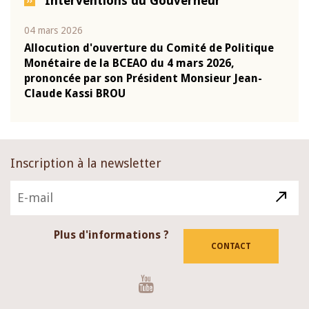
Interventions du Gouverneur
04 mars 2026
22 ju
que
Allocution d'ouverture du Comité de Politique
Mot 
Monétaire de la BCEAO du 4 mars 2026,
Kass
-
prononcée par son Président Monsieur Jean-
prés
Claude Kassi BROU
BCE
Inscription à la newsletter
Plus d'informations ?
CONTACT
Youtube