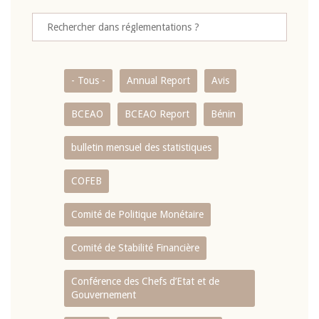
- Tous -
Annual Report
Avis
BCEAO
BCEAO Report
Bénin
bulletin mensuel des statistiques
COFEB
Comité de Politique Monétaire
Comité de Stabilité Financière
Conférence des Chefs d’Etat et de
Gouvernement