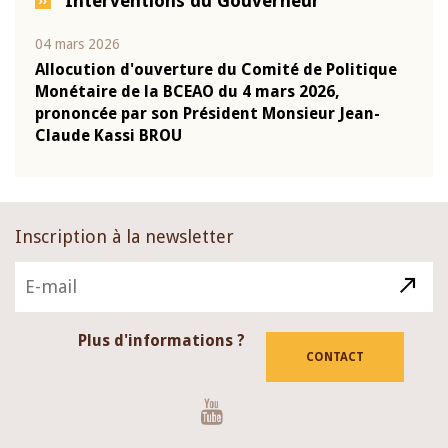
Interventions du Gouverneur
04 mars 2026
22 ju
que
Allocution d'ouverture du Comité de Politique
Mot 
Monétaire de la BCEAO du 4 mars 2026,
Kass
-
prononcée par son Président Monsieur Jean-
prés
Claude Kassi BROU
BCE
Inscription à la newsletter
Plus d'informations ?
CONTACT
Youtube