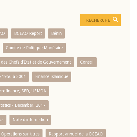
AO
BCEAO Report
Bénin
Comité de Politique Monétaire
 des Chefs d’Etat et de Gouvernement
Conseil
 1956 à 2001
Finance Islamique
crofinance, SFD, UEMOA
atistics - December, 2017
cs
Note d'information
Opérations sur titres
Rapport annuel de la BCEAO