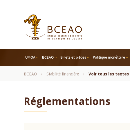
Skip
to
main
content
UMOA
BCEAO
Billets et pièces
Politique monétaire
Fil
BCEAO
Stabilité financière
Voir tous les texte
d'Ariane
Réglementations