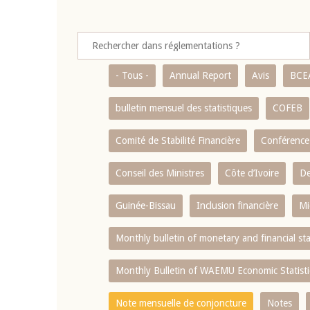
- Tous -
Annual Report
Avis
BCE
bulletin mensuel des statistiques
COFEB
Comité de Stabilité Financière
Conférence
Conseil des Ministres
Côte d’Ivoire
De
Guinée-Bissau
Inclusion financière
Mi
Monthly bulletin of monetary and financial st
Monthly Bulletin of WAEMU Economic Statisti
Note mensuelle de conjoncture
Notes