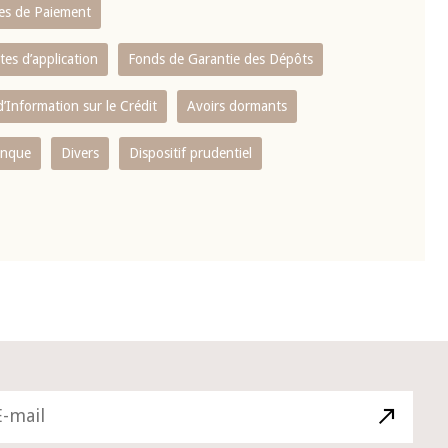
es de Paiement
tes d’application
Fonds de Garantie des Dépôts
’Information sur le Crédit
Avoirs dormants
anque
Divers
Dispositif prudentiel