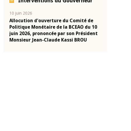
Interventions du Gouverneur
04 mars 2026
22 juillet 2026
e
Allocution d'ouverture du Comité de
Mot introduc
 10
Politique Monétaire de la BCEAO du 4
Claude Kassi
ent
mars 2026, prononcée par son Président
de présentat
Monsieur Jean-Claude Kassi BROU
de la BCEAO