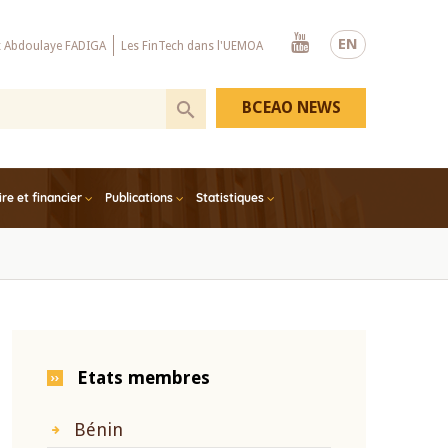
Youtube
EN
x Abdoulaye FADIGA
Les FinTech dans l'UEMOA
BCEAO NEWS
e et financier
Publications
Statistiques
Etats membres
Bénin