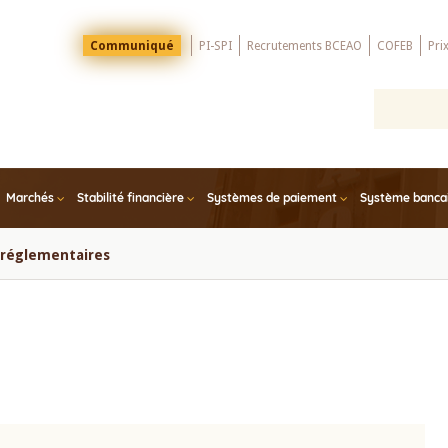
Menu
Communiqué
PI-SPI
Recrutements BCEAO
COFEB
Pri
Top
Marchés
Stabilité financière
Systèmes de paiement
Système bancair
s réglementaires