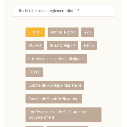
- Tous -
Annual Report
Avis
BCEAO
BCEAO Report
Bénin
bulletin mensuel des statistiques
COFEB
Comité de Politique Monétaire
Comité de Stabilité Financière
Conférence des Chefs d’Etat et de
Gouvernement