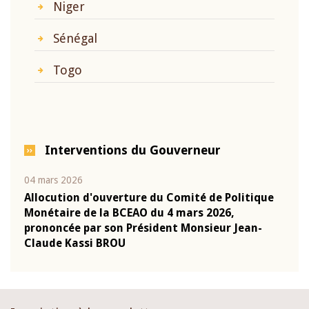
Niger
Sénégal
Togo
Interventions du Gouverneur
04 mars 2026
22 ju
que
Allocution d'ouverture du Comité de Politique
Mot 
Monétaire de la BCEAO du 4 mars 2026,
Kass
-
prononcée par son Président Monsieur Jean-
prés
Claude Kassi BROU
BCE