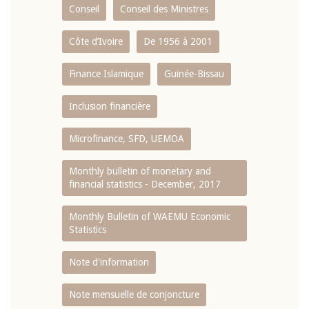
Conseil
Conseil des Ministres
Côte d’Ivoire
De 1956 à 2001
Finance Islamique
Guinée-Bissau
Inclusion financière
Microfinance, SFD, UEMOA
Monthly bulletin of monetary and
financial statistics - December, 2017
Monthly Bulletin of WAEMU Economic
Statistics
Note d'information
Note mensuelle de conjoncture