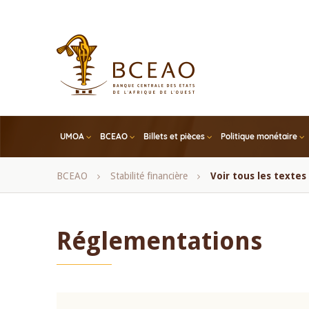
Skip
to
main
content
UMOA
BCEAO
Billets et pièces
Politique monétaire
Fil
BCEAO
Stabilité financière
Voir tous les texte
d'Ariane
Réglementations