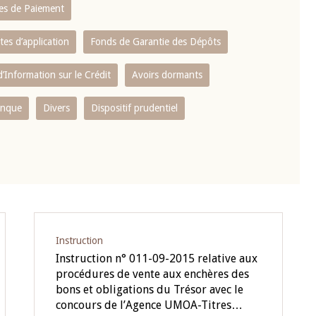
es de Paiement
tes d’application
Fonds de Garantie des Dépôts
’Information sur le Crédit
Avoirs dormants
anque
Divers
Dispositif prudentiel
Instruction
Instruction n° 011-09-2015 relative aux
procédures de vente aux enchères des
bons et obligations du Trésor avec le
concours de l’Agence UMOA-Titres…