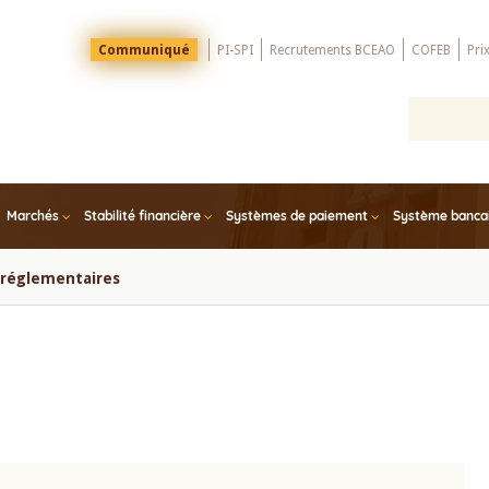
Menu
Communiqué
PI-SPI
Recrutements BCEAO
COFEB
Pri
Top
Marchés
Stabilité financière
Systèmes de paiement
Système bancair
s réglementaires