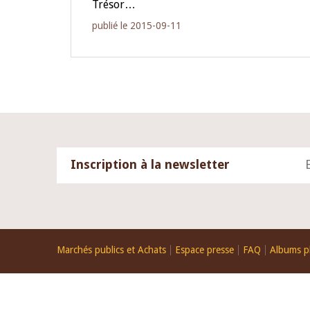
Trésor…
publié le 2015-09-11
Inscription à la newsletter
Footer
Marchés publics et Achats
Espace presse
FAQ
Albums p
menu