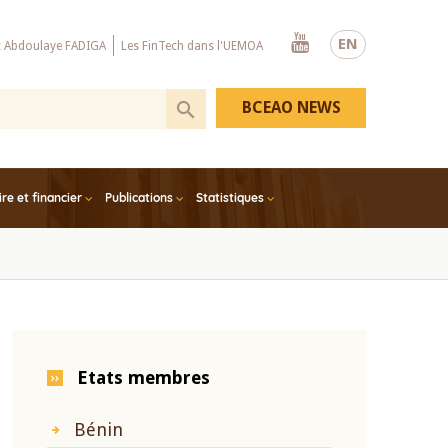
Youtube
EN
x Abdoulaye FADIGA
Les FinTech dans l'UEMOA
BCEAO NEWS
e et financier
Publications
Statistiques
Etats membres
Bénin