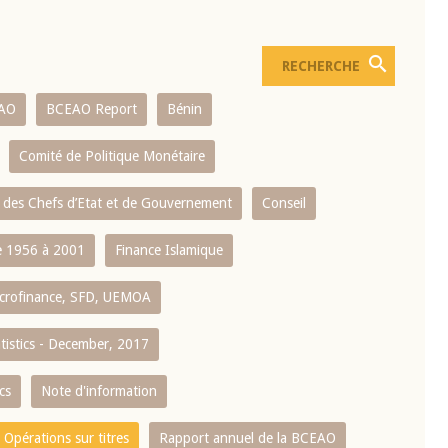
AO
BCEAO Report
Bénin
Comité de Politique Monétaire
 des Chefs d’Etat et de Gouvernement
Conseil
 1956 à 2001
Finance Islamique
crofinance, SFD, UEMOA
atistics - December, 2017
cs
Note d'information
Opérations sur titres
Rapport annuel de la BCEAO