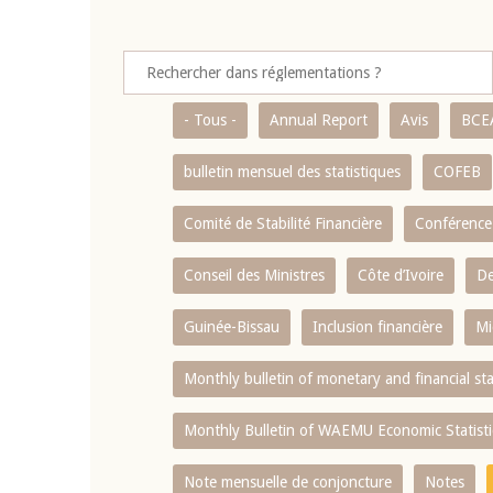
- Tous -
Annual Report
Avis
BCE
bulletin mensuel des statistiques
COFEB
Comité de Stabilité Financière
Conférence
Conseil des Ministres
Côte d’Ivoire
De
Guinée-Bissau
Inclusion financière
Mi
Monthly bulletin of monetary and financial st
Monthly Bulletin of WAEMU Economic Statisti
Note mensuelle de conjoncture
Notes