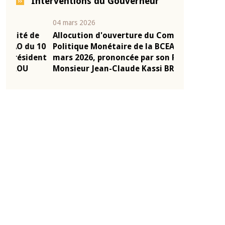
Interventions du Gouverneur
04 mars 2026
22 juillet 2026
e
Allocution d'ouverture du Comité de
Mot introduc
 10
Politique Monétaire de la BCEAO du 4
Claude Kassi
ent
mars 2026, prononcée par son Président
de présentat
Monsieur Jean-Claude Kassi BROU
de la BCEAO