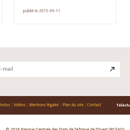
publié le 2015-09-11
hotos
Vidéos
Mentions légales
Plan du site
Contact
Télécha
© 2018 Banque Centrale des Etats de l’Afrique de l’Ouest (BCEAO)