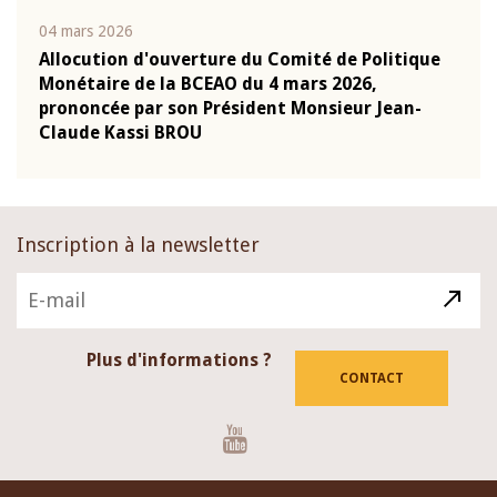
04 mars 2026
22 ju
que
Allocution d'ouverture du Comité de Politique
Mot 
Monétaire de la BCEAO du 4 mars 2026,
Kass
-
prononcée par son Président Monsieur Jean-
prés
Claude Kassi BROU
BCE
Inscription à la newsletter
Plus d'informations ?
CONTACT
Youtube