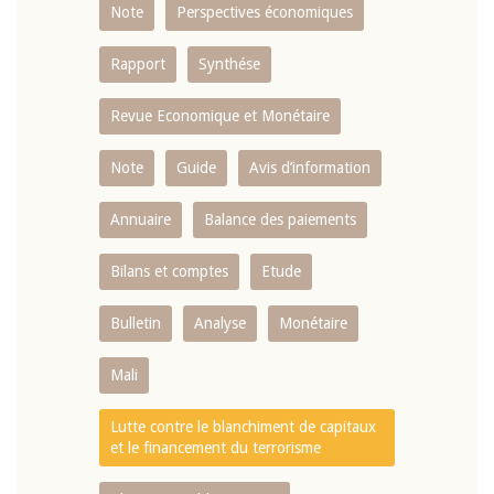
Note
Perspectives économiques
Rapport
Synthése
Revue Economique et Monétaire
Note
Guide
Avis d’information
Annuaire
Balance des paiements
Bilans et comptes
Etude
Bulletin
Analyse
Monétaire
Mali
Lutte contre le blanchiment de capitaux
et le financement du terrorisme