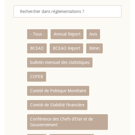
- Tous -
Annual Report
Avis
BCEAO
BCEAO Report
Bénin
bulletin mensuel des statistiques
COFEB
Comité de Politique Monétaire
Comité de Stabilité Financière
Conférence des Chefs d’Etat et de
Gouvernement