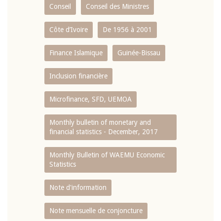
Conseil
Conseil des Ministres
Côte d’Ivoire
De 1956 à 2001
Finance Islamique
Guinée-Bissau
Inclusion financière
Microfinance, SFD, UEMOA
Monthly bulletin of monetary and
financial statistics - December, 2017
Monthly Bulletin of WAEMU Economic
Statistics
Note d'information
Note mensuelle de conjoncture