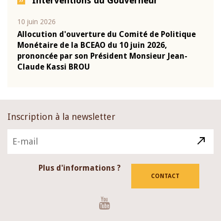
Interventions du Gouverneur
10 juin 2026
04 m
e
Allocution d'ouverture du Comité de Politique
Allo
Monétaire de la BCEAO du 10 juin 2026,
Moné
prononcée par son Président Monsieur Jean-
pron
Claude Kassi BROU
Clau
Inscription à la newsletter
Plus d'informations ?
CONTACT
Youtube