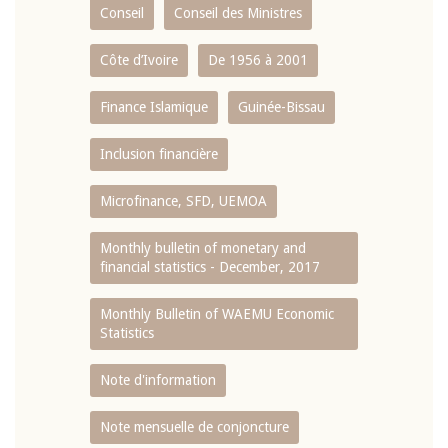
Conseil
Conseil des Ministres
Côte d’Ivoire
De 1956 à 2001
Finance Islamique
Guinée-Bissau
Inclusion financière
Microfinance, SFD, UEMOA
Monthly bulletin of monetary and
financial statistics - December, 2017
Monthly Bulletin of WAEMU Economic
Statistics
Note d'information
Note mensuelle de conjoncture