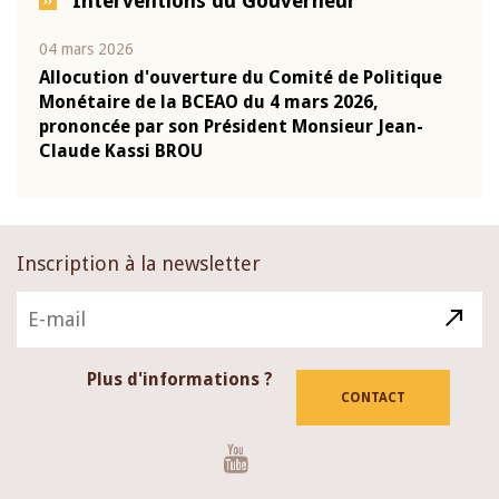
Interventions du Gouverneur
04 mars 2026
22 ju
que
Allocution d'ouverture du Comité de Politique
Mot 
Monétaire de la BCEAO du 4 mars 2026,
Kass
-
prononcée par son Président Monsieur Jean-
prés
Claude Kassi BROU
BCE
Inscription à la newsletter
Plus d'informations ?
CONTACT
Youtube