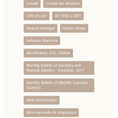
Conseil
Conseil des Ministres
Côte d’Ivoire
De 1956 à 2001
Finance Islamique
Guinée-Bissau
Inclusion financière
Microfinance, SFD, UEMOA
Monthly bulletin of monetary and
financial statistics - December, 2017
Monthly Bulletin of WAEMU Economic
Statistics
Note d'information
Note mensuelle de conjoncture