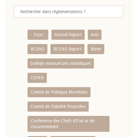
- Tous -
Annual Report
Avis
BCEAO
BCEAO Report
Bénin
bulletin mensuel des statistiques
COFEB
Comité de Politique Monétaire
Comité de Stabilité Financière
Conférence des Chefs d’Etat et de
Gouvernement