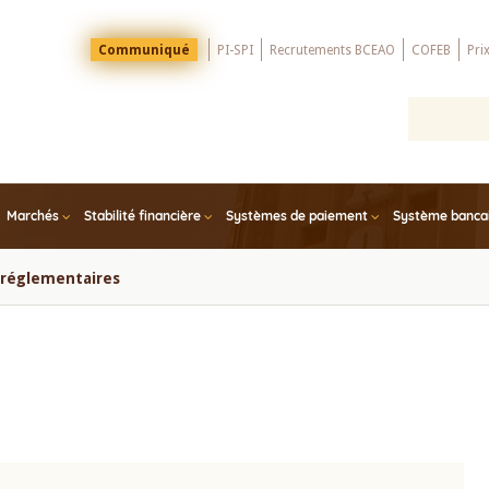
Menu
Communiqué
PI-SPI
Recrutements BCEAO
COFEB
Pri
Top
Marchés
Stabilité financière
Systèmes de paiement
Système bancair
s réglementaires