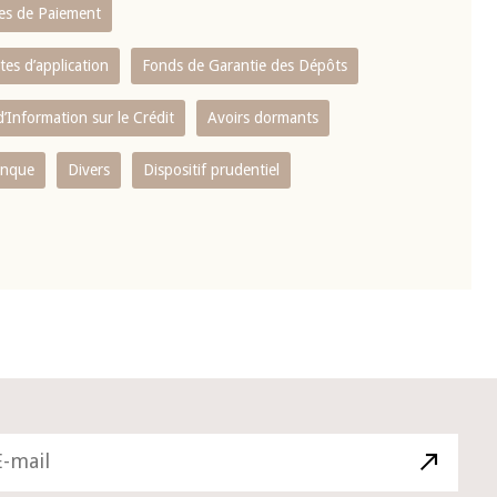
es de Paiement
tes d’application
Fonds de Garantie des Dépôts
’Information sur le Crédit
Avoirs dormants
anque
Divers
Dispositif prudentiel