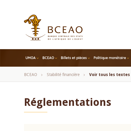
Skip
to
main
content
UMOA
BCEAO
Billets et pièces
Politique monétaire
Fil
BCEAO
Stabilité financière
Voir tous les texte
d'Ariane
Réglementations