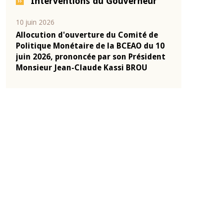
Interventions du Gouverneur
04 mars 2026
22 juillet 2026
e
Allocution d'ouverture du Comité de
Mot introduc
 10
Politique Monétaire de la BCEAO du 4
Claude Kassi
ent
mars 2026, prononcée par son Président
de présentat
Monsieur Jean-Claude Kassi BROU
de la BCEAO