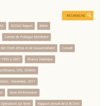
AO
BCEAO Report
Bénin
Comité de Politique Monétaire
 des Chefs d’Etat et de Gouvernement
Conseil
 1956 à 2001
Finance Islamique
crofinance, SFD, UEMOA
atistics - December, 2017
cs
Note d'information
Opérations sur titres
Rapport annuel de la BCEAO