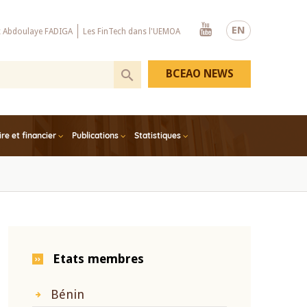
Youtube
EN
x Abdoulaye FADIGA
Les FinTech dans l'UEMOA
BCEAO NEWS
e et financier
Publications
Statistiques
Etats membres
Bénin