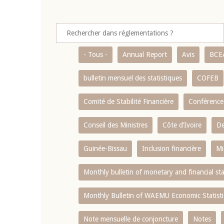
- Tous -
Annual Report
Avis
BCE
bulletin mensuel des statistiques
COFEB
Comité de Stabilité Financière
Conférence
Conseil des Ministres
Côte d’Ivoire
De
Guinée-Bissau
Inclusion financière
Mi
Monthly bulletin of monetary and financial st
Monthly Bulletin of WAEMU Economic Statisti
Note mensuelle de conjoncture
Notes