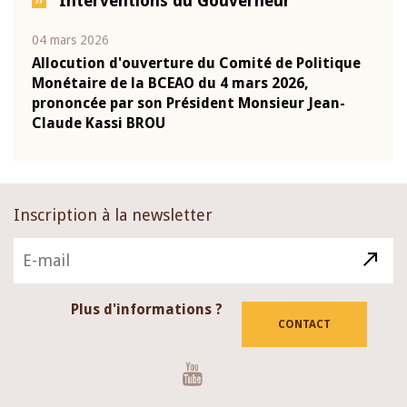
Interventions du Gouverneur
04 mars 2026
22 ju
que
Allocution d'ouverture du Comité de Politique
Mot 
Monétaire de la BCEAO du 4 mars 2026,
Kass
-
prononcée par son Président Monsieur Jean-
prés
Claude Kassi BROU
BCE
Inscription à la newsletter
Plus d'informations ?
CONTACT
Youtube