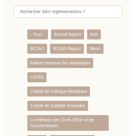
- Tous -
Annual Report
Avis
BCEAO
BCEAO Report
Bénin
bulletin mensuel des statistiques
COFEB
Comité de Politique Monétaire
Comité de Stabilité Financière
Conférence des Chefs d’Etat et de
Gouvernement