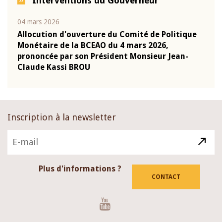
Interventions du Gouverneur
04 mars 2026
22 ju
que
Allocution d'ouverture du Comité de Politique
Mot 
Monétaire de la BCEAO du 4 mars 2026,
Kass
-
prononcée par son Président Monsieur Jean-
prés
Claude Kassi BROU
BCE
Inscription à la newsletter
Plus d'informations ?
CONTACT
Youtube