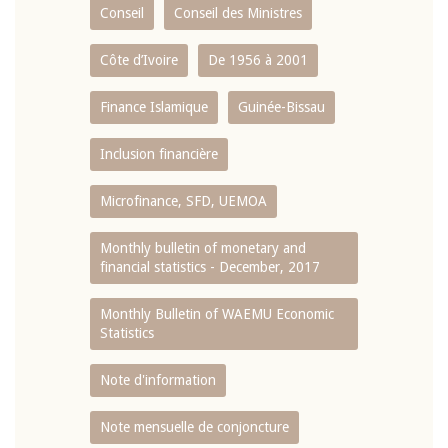
Conseil
Conseil des Ministres
Côte d’Ivoire
De 1956 à 2001
Finance Islamique
Guinée-Bissau
Inclusion financière
Microfinance, SFD, UEMOA
Monthly bulletin of monetary and
financial statistics - December, 2017
Monthly Bulletin of WAEMU Economic
Statistics
Note d'information
Note mensuelle de conjoncture