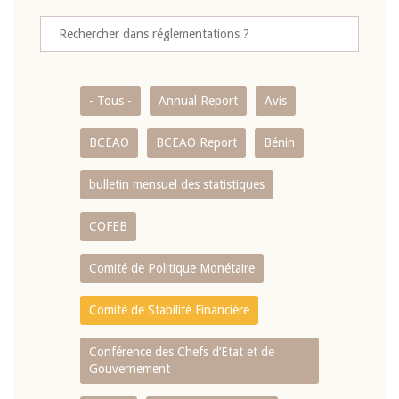
- Tous -
Annual Report
Avis
BCEAO
BCEAO Report
Bénin
bulletin mensuel des statistiques
COFEB
Comité de Politique Monétaire
Comité de Stabilité Financière
Conférence des Chefs d’Etat et de
Gouvernement