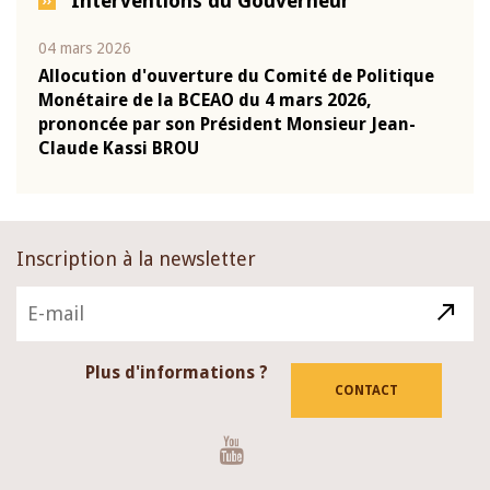
Interventions du Gouverneur
04 mars 2026
22 ju
que
Allocution d'ouverture du Comité de Politique
Mot 
Monétaire de la BCEAO du 4 mars 2026,
Kass
-
prononcée par son Président Monsieur Jean-
prés
Claude Kassi BROU
BCE
Inscription à la newsletter
Plus d'informations ?
CONTACT
Youtube