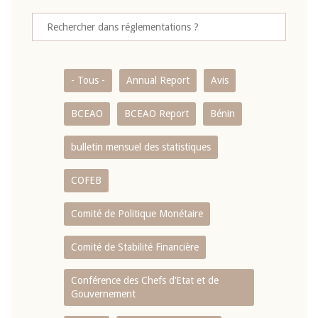
- Tous -
Annual Report
Avis
BCEAO
BCEAO Report
Bénin
bulletin mensuel des statistiques
COFEB
Comité de Politique Monétaire
Comité de Stabilité Financière
Conférence des Chefs d’Etat et de
Gouvernement