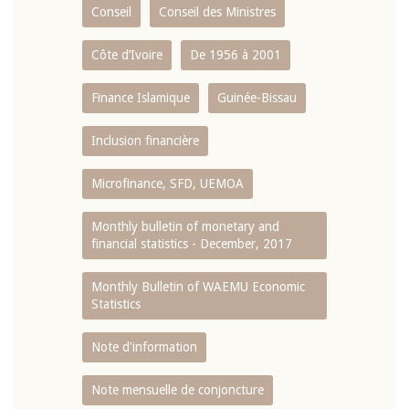
Conseil
Conseil des Ministres
Côte d’Ivoire
De 1956 à 2001
Finance Islamique
Guinée-Bissau
Inclusion financière
Microfinance, SFD, UEMOA
Monthly bulletin of monetary and
financial statistics - December, 2017
Monthly Bulletin of WAEMU Economic
Statistics
Note d'information
Note mensuelle de conjoncture