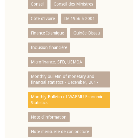
Conseil
Conseil des Ministres
Côte d’Ivoire
De 1956 à 2001
Finance Islamique
Guinée-Bissau
Inclusion financière
Microfinance, SFD, UEMOA
Monthly bulletin of monetary and
financial statistics - December, 2017
Monthly Bulletin of WAEMU Economic
Statistics
Note d'information
Note mensuelle de conjoncture