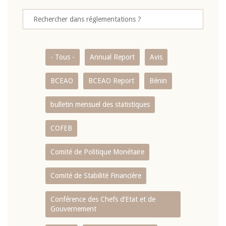
- Tous -
Annual Report
Avis
BCEAO
BCEAO Report
Bénin
bulletin mensuel des statistiques
COFEB
Comité de Politique Monétaire
Comité de Stabilité Financière
Conférence des Chefs d’Etat et de
Gouvernement