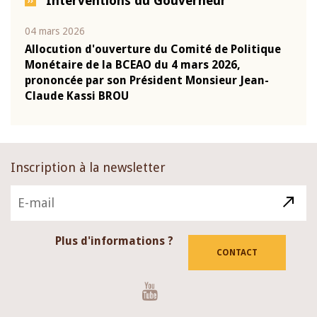
Interventions du Gouverneur
04 mars 2026
22 ju
que
Allocution d'ouverture du Comité de Politique
Mot 
Monétaire de la BCEAO du 4 mars 2026,
Kass
-
prononcée par son Président Monsieur Jean-
prés
Claude Kassi BROU
BCE
Inscription à la newsletter
Plus d'informations ?
CONTACT
Youtube