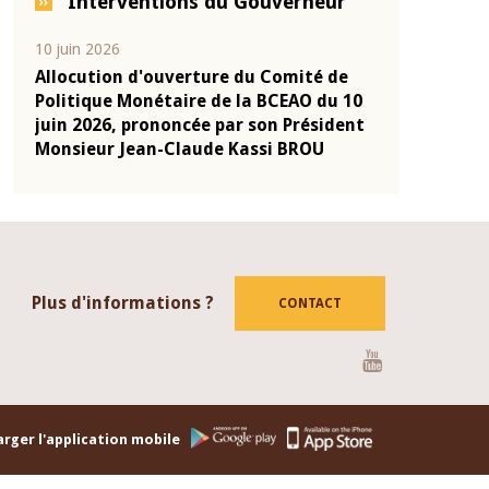
Interventions du Gouverneur
04 mars 2026
22 juillet 202
 de
Allocution d'ouverture du Comité de
Mot introd
u 10
Politique Monétaire de la BCEAO du 4
Claude Kas
ident
mars 2026, prononcée par son Président
de présent
Monsieur Jean-Claude Kassi BROU
de la BCEA
Plus d'informations ?
CONTACT
Youtube
rger l'application mobile