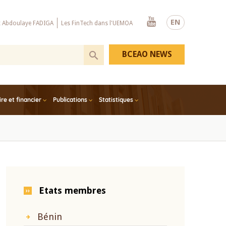
Youtube
EN
x Abdoulaye FADIGA
Les FinTech dans l'UEMOA
BCEAO NEWS
e et financier
Publications
Statistiques
Etats membres
Bénin