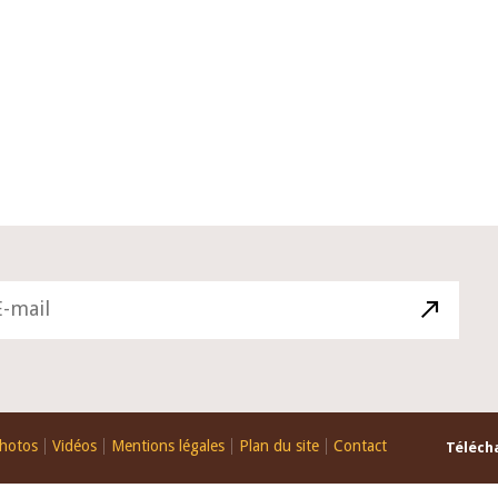
10 juin 2026
du Gouverneur Jean-
Allocution d'ouverture du Comité
U lors de la cérémonie
Politique Monétaire de la BCEAO d
du rapport annuel 2025
juin 2026, prononcée par son Prés
Monsieur Jean-Claude Kassi BROU
hotos
Vidéos
Mentions légales
Plan du site
Contact
Télécha