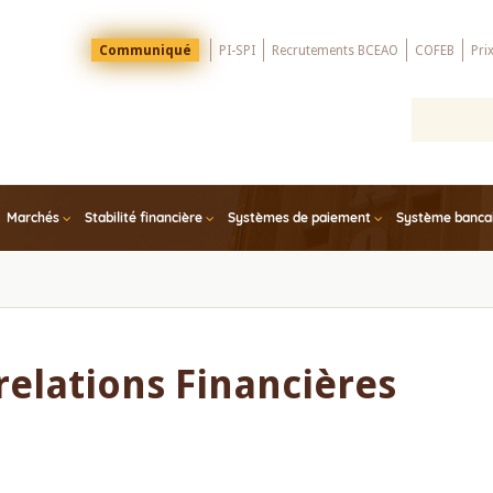
Menu
Communiqué
PI-SPI
Recrutements BCEAO
COFEB
Pri
Top
Marchés
Stabilité financière
Systèmes de paiement
Système bancair
elations Financières