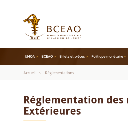
Skip
to
main
content
UMOA
BCEAO
Billets et pièces
Politique monétaire
Fil
Accueil
Réglementations
d'Ariane
Réglementation des r
Extérieures