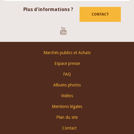
Plus d'informations ?
CONTACT
Youtube
Footer
Marchés publics et Achats
menu
Espace presse
FAQ
Albums photos
Vidéos
Mentions légales
Plan du site
Contact