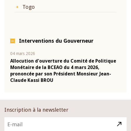
Togo
Interventions du Gouverneur
04 mars 2026
22 ju
que
Allocution d'ouverture du Comité de Politique
Mot 
Monétaire de la BCEAO du 4 mars 2026,
Kass
-
prononcée par son Président Monsieur Jean-
prés
Claude Kassi BROU
BCE
Inscription à la newsletter