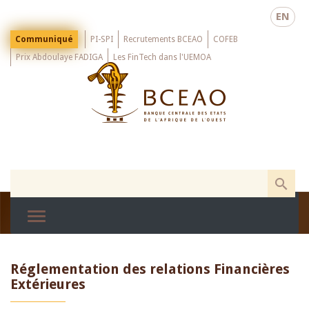
Skip
EN
to
main
Menu
Communiqué
PI-SPI
Recrutements BCEAO
COFEB
Top
content
Prix Abdoulaye FADIGA
Les FinTech dans l'UEMOA
Réglementation des relations Financières
Extérieures