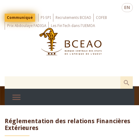
Skip
EN
to
main
Menu
Communiqué
PI-SPI
Recrutements BCEAO
COFEB
Top
content
Prix Abdoulaye FADIGA
Les FinTech dans l'UEMOA
Réglementation des relations Financières
Extérieures