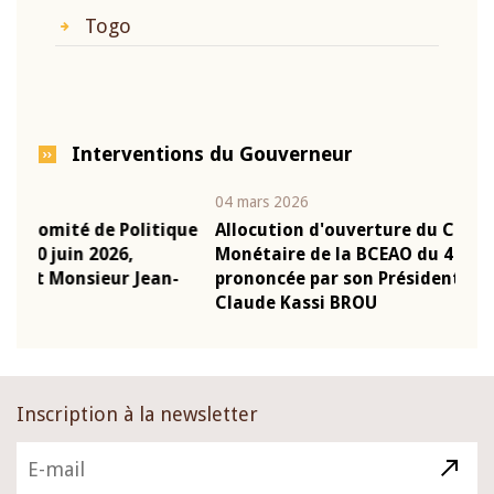
Togo
Interventions du Gouverneur
04 mars 2026
22 ju
que
Allocution d'ouverture du Comité de Politique
Mot
Monétaire de la BCEAO du 4 mars 2026,
Kas
-
prononcée par son Président Monsieur Jean-
pré
Claude Kassi BROU
BCE
Inscription à la newsletter