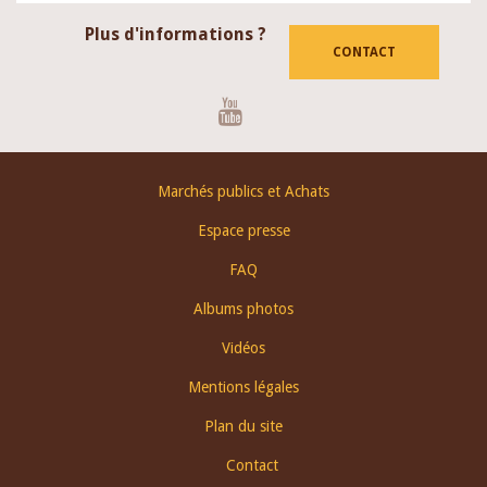
Plus d'informations ?
CONTACT
Youtube
Footer
Marchés publics et Achats
menu
Espace presse
FAQ
Albums photos
Vidéos
Mentions légales
Plan du site
Contact