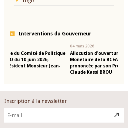
Togo
Interventions du Gouverneur
04 mars 2026
22 j
ique
Allocution d'ouverture du Comité de Politique
Mot
Monétaire de la BCEAO du 4 mars 2026,
Kas
n-
prononcée par son Président Monsieur Jean-
pré
Claude Kassi BROU
BC
Inscription à la newsletter