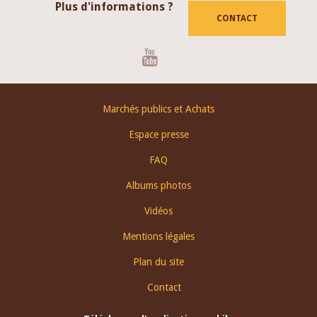
Plus d'informations ?
CONTACT
Youtube
Footer
Marchés publics et Achats
menu
Espace presse
FAQ
Albums photos
Vidéos
Mentions légales
Plan du site
Contact