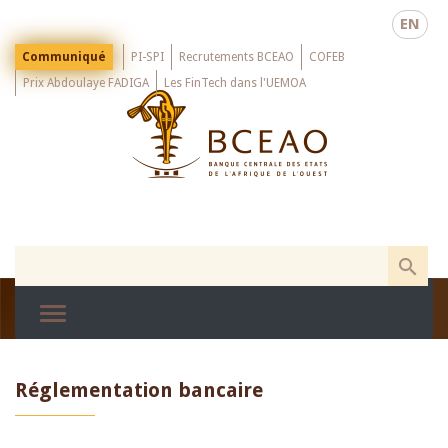
Skip
EN
to
main
Menu
Communiqué
PI-SPI
Recrutements BCEAO
COFEB
Top
content
Prix Abdoulaye FADIGA
Les FinTech dans l'UEMOA
Réglementation bancaire