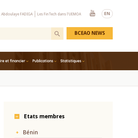
Youtube
EN
x Abdoulaye FADIGA
Les FinTech dans l'UEMOA
BCEAO NEWS
e et financier
Publications
Statistiques
Etats membres
Bénin