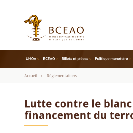
Skip
to
main
content
UMOA
BCEAO
Billets et pièces
Politique monétaire
Fil
Accueil
Réglementations
d'Ariane
Lutte contre le blan
financement du terr