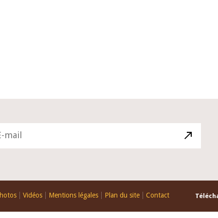
10 juin 2026
du Gouverneur Jean-
Allocution d'ouverture du Comité 
 lors de la cérémonie
Politique Monétaire de la BCEAO d
u rapport annuel 2025
juin 2026, prononcée par son Prési
Monsieur Jean-Claude Kassi BROU
hotos
Vidéos
Mentions légales
Plan du site
Contact
Télécha