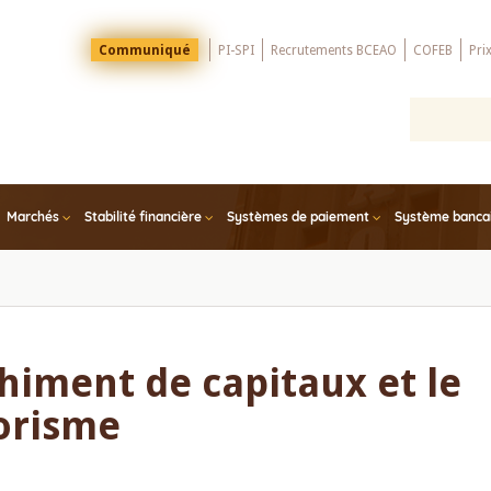
Menu
Communiqué
PI-SPI
Recrutements BCEAO
COFEB
Pri
Top
Marchés
Stabilité financière
Systèmes de paiement
Système bancair
chiment de capitaux et le
orisme