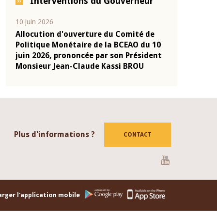
Interventions du Gouverneur
04 mars 2026
22 juillet 2026
de
Allocution d'ouverture du Comité de
Mot introdu
u 10
Politique Monétaire de la BCEAO du 4
Claude Kass
dent
mars 2026, prononcée par son Président
de présenta
Monsieur Jean-Claude Kassi BROU
de la BCEAO
Plus d'informations ?
CONTACT
Youtube
rger l'application mobile