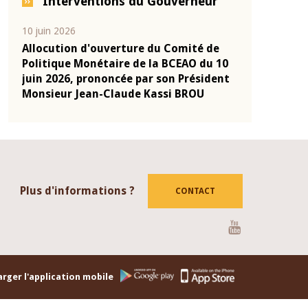
Interventions du Gouverneur
10 juin 2026
04 mars 2026
-
Allocution d'ouverture du Comité de
Allocution d
onie
Politique Monétaire de la BCEAO du 10
Politique Mo
2025
juin 2026, prononcée par son Président
mars 2026, p
Monsieur Jean-Claude Kassi BROU
Monsieur Je
Plus d'informations ?
CONTACT
Youtube
rger l'application mobile