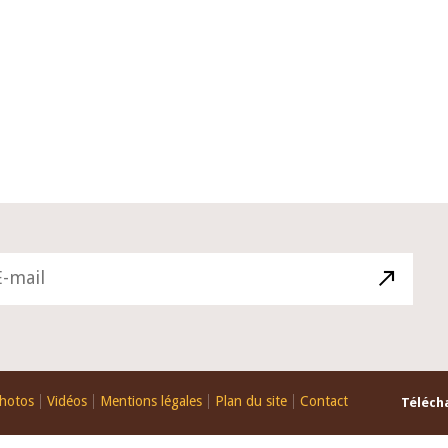
22 juillet 2026
ture du Comité de
Mot introductif du Gouverneur Jean
e de la BCEAO du 4
Claude Kassi BROU lors de la cérém
ée par son Président
de présentation du rapport annuel 
ude Kassi BROU
de la BCEAO
hotos
Vidéos
Mentions légales
Plan du site
Contact
Télécha