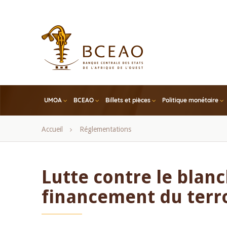
Skip
to
main
content
UMOA
BCEAO
Billets et pièces
Politique monétaire
Fil
Accueil
Réglementations
d'Ariane
Lutte contre le blan
financement du terr