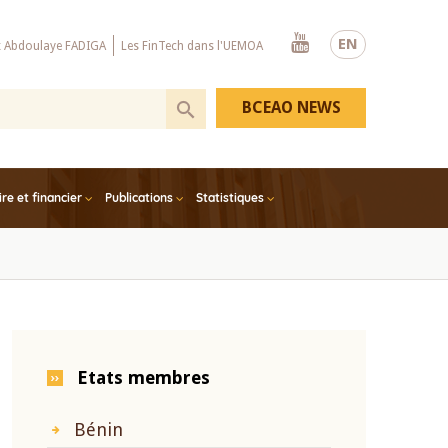
Youtube
EN
x Abdoulaye FADIGA
Les FinTech dans l'UEMOA
BCEAO NEWS
e et financier
Publications
Statistiques
Etats membres
Bénin