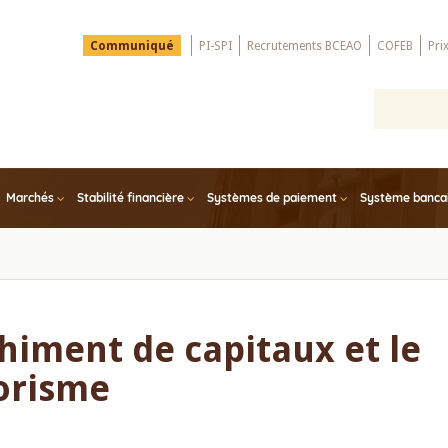
Menu
Communiqué
PI-SPI
Recrutements BCEAO
COFEB
Pri
Top
Marchés
Stabilité financière
Systèmes de paiement
Système bancair
chiment de capitaux et le
orisme