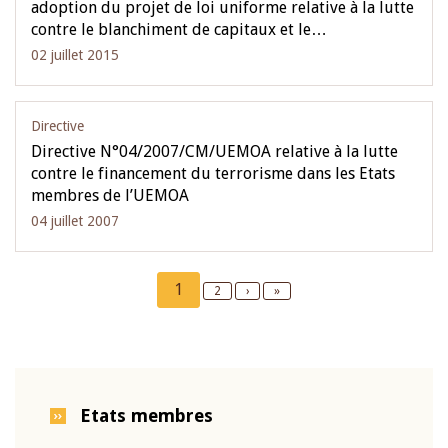
adoption du projet de loi uniforme relative à la lutte
contre le blanchiment de capitaux et le…
02 juillet 2015
Directive
Directive N°04/2007/CM/UEMOA relative à la lutte
contre le financement du terrorisme dans les Etats
membres de l’UEMOA
04 juillet 2007
Pagination
Current
1
Page
2
Next
›
Last
»
page
page
page
Etats membres