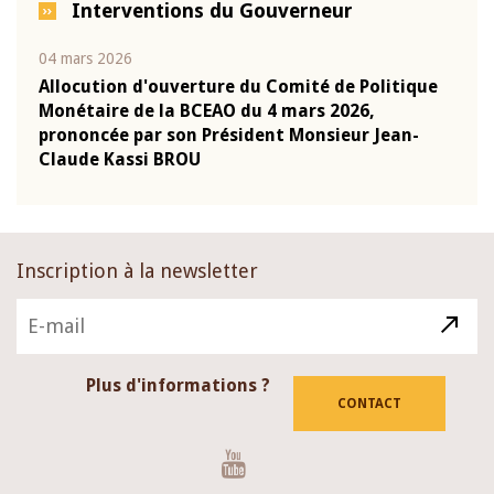
Interventions du Gouverneur
04 mars 2026
22 ju
que
Allocution d'ouverture du Comité de Politique
Mot 
Monétaire de la BCEAO du 4 mars 2026,
Kass
-
prononcée par son Président Monsieur Jean-
prés
Claude Kassi BROU
BCE
Inscription à la newsletter
Plus d'informations ?
CONTACT
Youtube