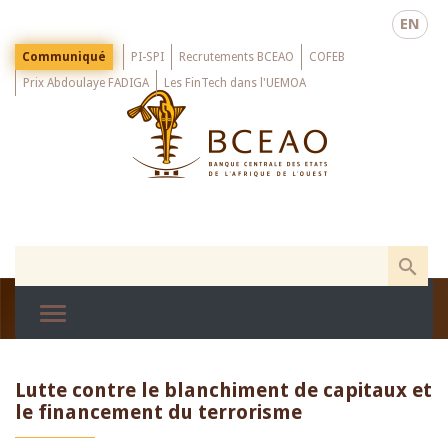
Skip
EN
to
main
Menu
Communiqué
PI-SPI
Recrutements BCEAO
COFEB
Top
content
Prix Abdoulaye FADIGA
Les FinTech dans l'UEMOA
Lutte contre le blanchiment de capitaux et
le financement du terrorisme