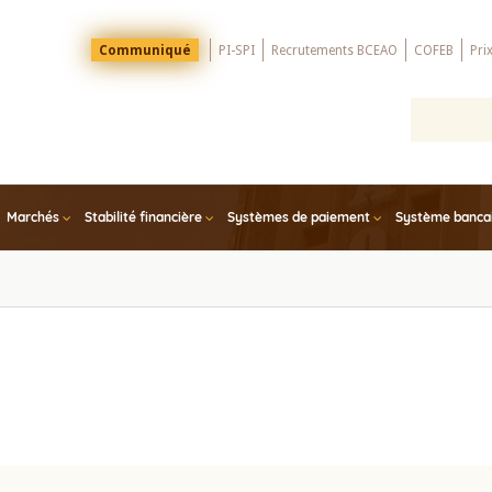
Menu
Communiqué
PI-SPI
Recrutements BCEAO
COFEB
Pri
Top
Marchés
Stabilité financière
Systèmes de paiement
Système bancair