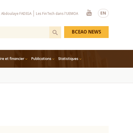
Youtube
EN
x Abdoulaye FADIGA
Les FinTech dans l'UEMOA
BCEAO NEWS
e et financier
Publications
Statistiques