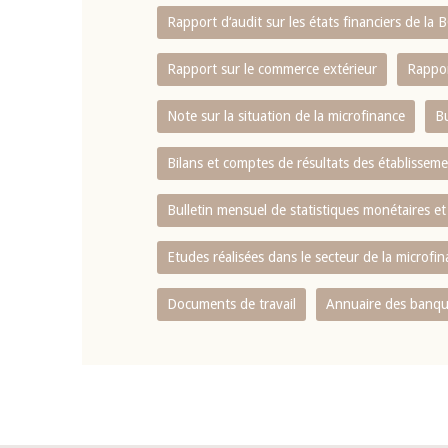
Rapport d‘audit sur les états financiers de la
Rapport sur le commerce extérieur
Rappor
Note sur la situation de la microfinance
Bu
Bilans et comptes de résultats des établissem
Bulletin mensuel de statistiques monétaires et
Etudes réalisées dans le secteur de la microfi
Documents de travail
Annuaire des banque