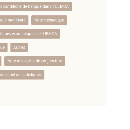
es conditions de banque dans L‘UEMOA
tique monétaire
Note thématique
istiques économiques de l‘UEMOA
que
Autres
Note mensuelle de conjoncture
rimestriel de statistiques