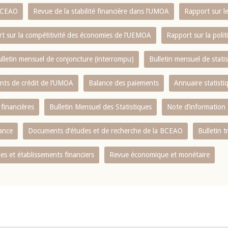
 BCEAO
Revue de la stabilité financière dans l‘UMOA
Rapport sur l
t sur la compétitivité des économies de l‘UEMOA
Rapport sur la poli
lletin mensuel de conjoncture (interrompu)
Bulletin mensuel de stat
ents de crédit de l‘UMOA
Balance des paiements
Annuaire statisti
 financières
Bulletin Mensuel des Statistiques
Note d’information
nance
Documents d’études et de recherche de la BCEAO
Bulletin t
s et établissements financiers
Revue économique et monétaire