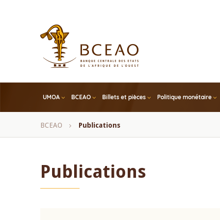
Skip
to
main
content
UMOA
BCEAO
Billets et pièces
Politique monétaire
Fil
BCEAO
Publications
d'Ariane
Publications