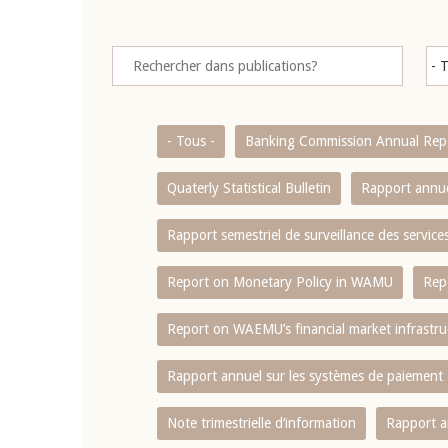
- Tous -
Banking Commission Annual Rep
Quaterly Statistical Bulletin
Rapport annue
Rapport semestriel de surveillance des servic
Report on Monetary Policy in WAMU
Rep
Report on WAEMU’s financial market infrastru
Rapport annuel sur les systèmes de paiement
Note trimestrielle d‘information
Rapport a