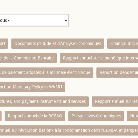
ort
Documents d’Etude et d’Analyse Economiques
Financial Incl
l de la Commission Bancaire
Rapport annuel sur la monétique inter
es de paiement adossés à la monnaie électronique
Report on deposit 
ort on Monetary Policy in WAMU
ctures, and payment instruments and services
Rapport annuel sur les 
Rapport annuel de la BCEAO
Perspectives économiques
Note
nnuel sur l‘évolution des prix à la consommation dans l‘UEMOA et perspec