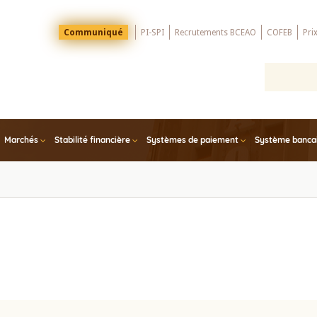
Menu
Communiqué
PI-SPI
Recrutements BCEAO
COFEB
Pri
Top
Marchés
Stabilité financière
Systèmes de paiement
Système bancair