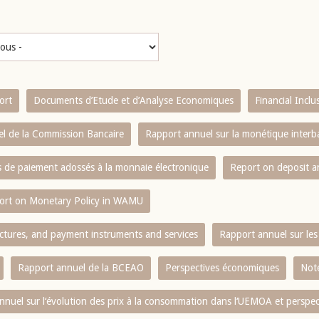
ort
Documents d’Etude et d’Analyse Economiques
Financial Incl
l de la Commission Bancaire
Rapport annuel sur la monétique inter
es de paiement adossés à la monnaie électronique
Report on deposit 
ort on Monetary Policy in WAMU
ctures, and payment instruments and services
Rapport annuel sur les 
Rapport annuel de la BCEAO
Perspectives économiques
Note
nnuel sur l‘évolution des prix à la consommation dans l‘UEMOA et perspec