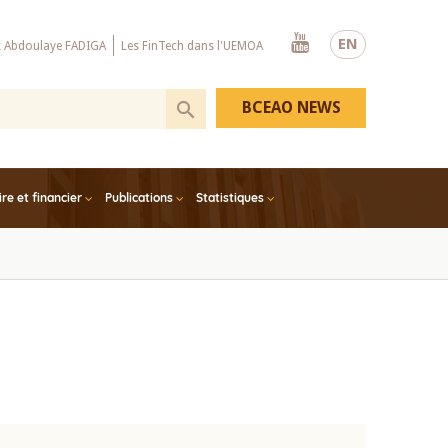
Youtube
EN
x Abdoulaye FADIGA
Les FinTech dans l'UEMOA
BCEAO NEWS
e et financier
Publications
Statistiques