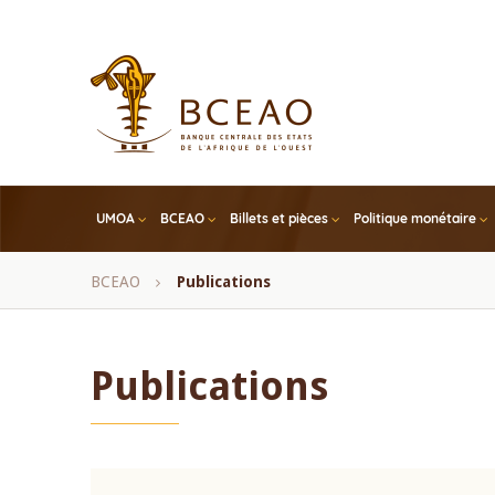
Skip
to
main
content
UMOA
BCEAO
Billets et pièces
Politique monétaire
Fil
BCEAO
Publications
d'Ariane
Publications