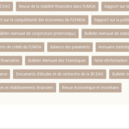
 BCEAO
Revue de la stabilité financière dans l‘UMOA
Rapport sur l
t sur la compétitivité des économies de l‘UEMOA
Rapport sur la poli
lletin mensuel de conjoncture (interrompu)
Bulletin mensuel de stat
ents de crédit de l‘UMOA
Balance des paiements
Annuaire statisti
 financières
Bulletin Mensuel des Statistiques
Note d’information
nance
Documents d’études et de recherche de la BCEAO
Bulletin t
s et établissements financiers
Revue économique et monétaire