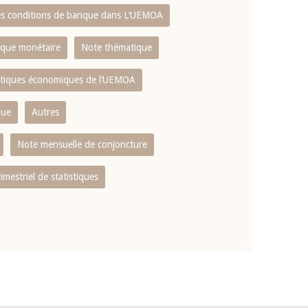
es conditions de banque dans L‘UEMOA
tique monétaire
Note thématique
istiques économiques de l‘UEMOA
que
Autres
Note mensuelle de conjoncture
rimestriel de statistiques