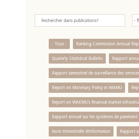
- Tous -
Banking Commission Annual Rep
Quaterly Statistical Bulletin
Rapport annue
Rapport semestriel de surveillance des servic
Report on Monetary Policy in WAMU
Rep
Report on WAEMU’s financial market infrastru
Rapport annuel sur les systèmes de paiement
Note trimestrielle d‘information
Rapport a