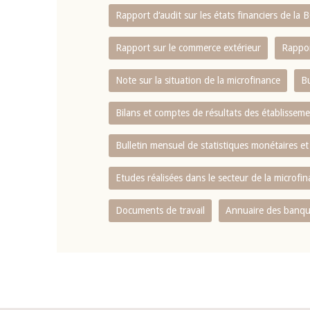
Rapport d‘audit sur les états financiers de la
Rapport sur le commerce extérieur
Rappor
Note sur la situation de la microfinance
Bu
Bilans et comptes de résultats des établissem
Bulletin mensuel de statistiques monétaires et
Etudes réalisées dans le secteur de la microfi
Documents de travail
Annuaire des banque