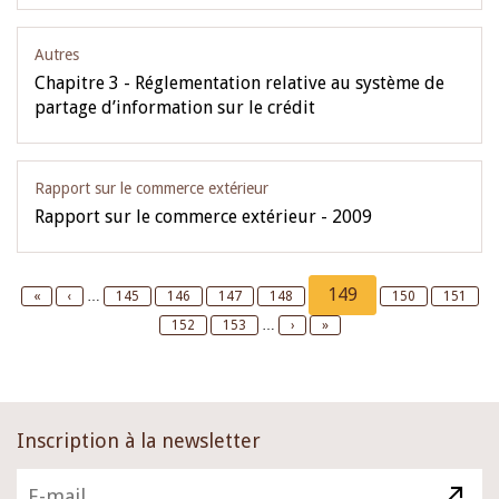
Autres
Chapitre 3 - Réglementation relative au système de
partage d’information sur le crédit
Rapport sur le commerce extérieur
Rapport sur le commerce extérieur - 2009
Pagination
Current
149
First
«
Previous
‹
…
Page
145
Page
146
Page
147
Page
148
Page
150
Page
151
page
page
page
Page
152
Page
153
…
Next
›
Last
»
page
page
Inscription à la newsletter