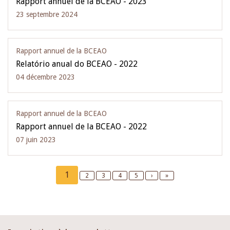
Rapport annuel de la BCEAO - 2023
23 septembre 2024
Rapport annuel de la BCEAO
Relatório anual do BCEAO - 2022
04 décembre 2023
Rapport annuel de la BCEAO
Rapport annuel de la BCEAO - 2022
07 juin 2023
Pagination
Current
1
Page
2
Page
3
Page
4
Page
5
Next
›
Last
»
page
page
page